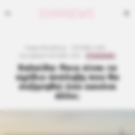
Γιώργος Κουτσελίνης
·
9.07.2026, 12:28
·
0 Comments
Last updated:
9.07.2026, 12:32
·
Χαλκίδα: Ποιο είναι το
σχέδιο έκπληξη που θα
συζητηθεί όσο κανένα
άλλο;