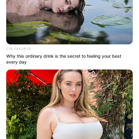
πάντα την καθημερινότητα των κατοίκων και
των επισκεπτών προετοιμάζεται μεθοδικά στη
Χαλκίδα
.
CTA FAVORITE
Why this ordinary drink is the secret to feeling your best
every day
Το παραλιακό μέτωπο της πόλης βρίσκεται
στα πρόθυρα μιας συγκλονιστικής αλλαγής,
καθώς ένα τεράστιο έργο ανάπλασης έρχεται
να ανατρέψει όλα όσα γνωρίζαμε μέχρι
σήμερα.