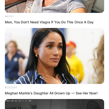
MEDVI
Men, You Don't Need Viagra If You Do This Once A Day
BUZZDAY
Meghan Markle's Daughter All Grown Up — See Her Now!