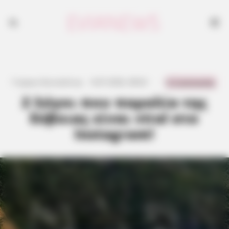
0 Comments
Γιώργος Κουτσελίνης
·
8.07.2026, 08:02
·
·
2 λόγοι που παραλία της
Εύβοιας είναι viral στο
Instagram!