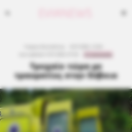
Γιώργος Κουτσελίνης
·
8.07.2026, 13:44
·
0 Comments
Last updated:
9.07.2026, 07:36
·
Τροχαίο τώρα με
τραυματίες στην Εύβοια