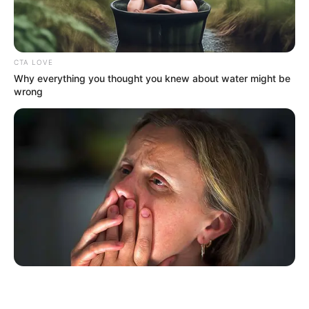
CTA LOVE
Why everything you thought you knew about water might be
wrong
ΤΑΥΤΟΤΗΤΑ ΚΑΙ ΕΠΙΚΟΙΝΩΝΙΑ
ΟΡΟΙ ΧΡΗΣΗΣ
© 2025 EVIANEWS του Γιώργου Κουτσελίνη
BRAINBERRIES
Will You Survive? 10 Things To Keep In Your Emergency Kit