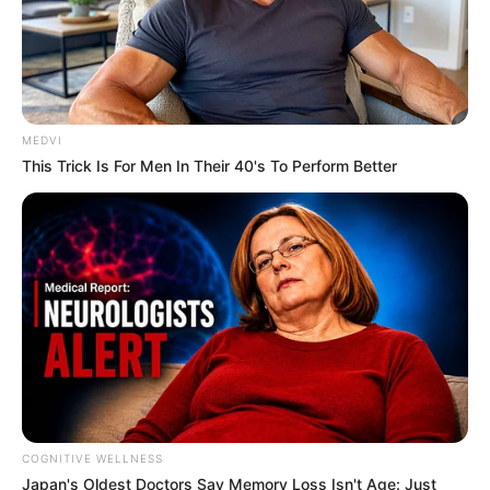
MEDVI
This Trick Is For Men In Their 40's To Perform Better
COGNITIVE WELLNESS
Japan's Oldest Doctors Say Me​mory Lo​ss Isn't Age: Just