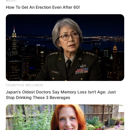
MEDVI
How To Get An Erection Even After 60!
Την υπόθεση έχει αναλάβει το Αστυνομικό
Τμήμα Διρφύων – Μεσσαπίων, το οποίο
διενεργεί προανάκριση προκειμένου να
διαλευκανθούν τα ακριβή αίτια πρόκλησης
του τροχαίου.
Περισσότερα νέα από την Εύβοια
Είδαν αυτοκίνητο να εξαφανίζεται από τη
COGNITIVE WELLNESS
φωτιά στην Τριάδα;
Japan's Oldest Doctors Say Memory Loss Isn't Age: Just
Stop Drinking These 3 Beverages
Βουβός θρήνος σε περιοχή της Εύβοιας –
Κανείς δεν μπορούσε να πιστέψει ότι έφυγε
τόσο νωρίς