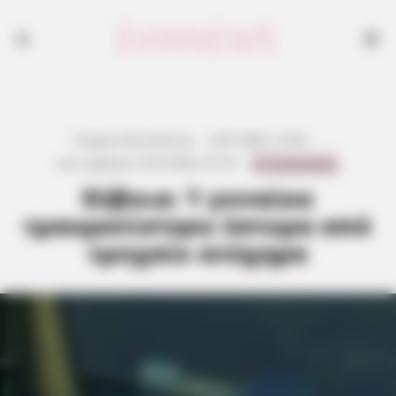
Γιώργος Κουτσελίνης
·
8.07.2026, 12:45
·
0 Comments
Last updated:
9.07.2026, 07:18
·
Εύβοια: 1 γυναίκα
τραυματίστηκε ύστερα από
τροχαίο ατύχημα