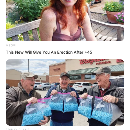
Εύβοια: Θρήνος για παλικάρι που δεν
κατάφερε να κρατηθεί στην ζωή
Ακολουθήστε το evianews.com στο
Google
News
ΤΑ ΠΙΟ ΔΗΜΟΦΙΛΗ
MEDVI
This New Will Give You An Erection After +45
FRIDAY PLANS