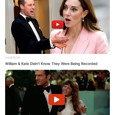
HABERION
William & Kate Didn't Know They Were Being Recorded