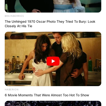
BRAINBERRIES
The Unhinged 1970 Oscar Photo They Tried To Bury: Look
Closely At His Tie
HABERION
6 Movie Moments That Were Almost Too Hot To Show