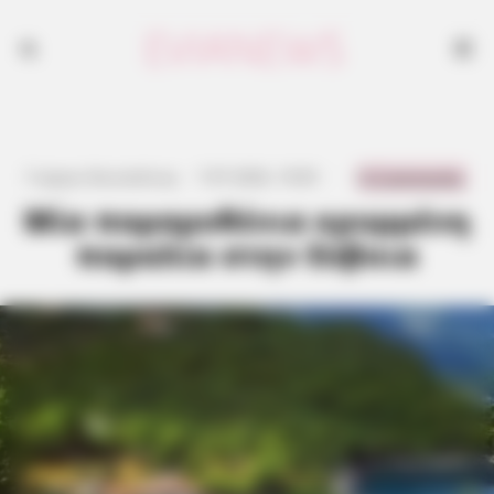
0 Comments
Γιώργος Κουτσελίνης
·
7.07.2026, 19:05
·
·
Μία παραμυθένια κρυμμένη
παραλία στην Εύβοια