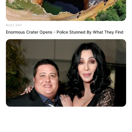
BUZZ DAY
Enormous Crater Opens - Police Stunned By What They Find
ΤΑΥΤΟΤΗΤΑ ΚΑΙ ΕΠΙΚΟΙΝΩΝΙΑ
ΟΡΟΙ ΧΡΗΣΗΣ
© 2025 EVIANEWS του Γιώργου Κουτσελίνη
BUZZ DAY
Remember Chaz Bono? You Better Sit Down Before You See
Him Now