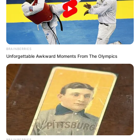
Εύβοια: Θρήνος για παλικάρι που δεν
κατάφερε να κρατηθεί στην ζωή
Σοβαρό τροχαίο στην Εύβοια: Ώρες αγωνίας
για γυναίκα
BRAINBERRIES
Ακολουθήστε το evianews.com στο
Google
Unforgettable Awkward Moments From The Olympics
News
ΤΑ ΠΙΟ ΔΗΜΟΦΙΛΗ
BRAINBERRIES