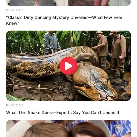
BUZZ DAY
“Classic Dirty Dancing Mystery Unveiled—What Few Ever
Knew"
BUZZ DAY
What This Snake Does—Experts Say You Can't Unsee It