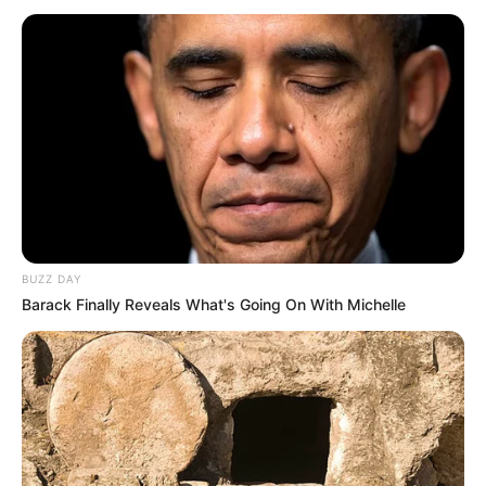
ΤΑΥΤΟΤΗΤΑ ΚΑΙ ΕΠΙΚΟΙΝΩΝΙΑ
ΟΡΟΙ ΧΡΗΣΗΣ
BUZZ DAY
Barack Finally Reveals What's Going On With Michelle
© 2025 EVIANEWS του Γιώργου Κουτσελίνη