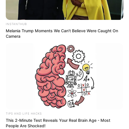
INSTANTHUB
Melania Trump Moments We Can't Believe Were Caught On
Camera
TIPS AND LIFE HACKS
TAGS
This 2-Minute Test Reveals Your Real Brain Age - Most
ΠΩΣ
People Are Shocked!