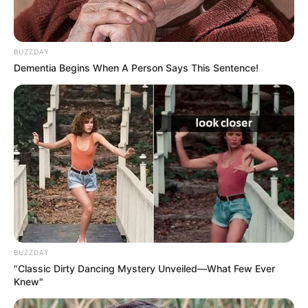
BUZZDAY
Dementia Begins When A Person Says This Sentence!
BUZZDAY
“Classic Dirty Dancing Mystery Unveiled—What Few Ever
Knew"