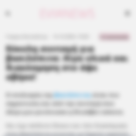
0 Comments
Γιώργος Κουτσελίνης
·
15.10.2024, 19:46
·
·
Εύκολη συνταγή για
βασιλόπιτα: Λίγα υλικά και
διακόσμηση στο άψε
σβήσε!
Ο στολισμός της
βασιλόπιτας
είναι πιο
σημαντικός και από την συνταγή που
έλεγε μια γειτόνισσα η Ελισάβετ κάποτε.
Και είχε απόλυτο δίκαιο και τότε διακόσμηση
στην βασιλόπιτα γίνονταν με ξηρούς καρπούς