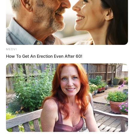
MEDVI
How To Get An Erection Even After 60!