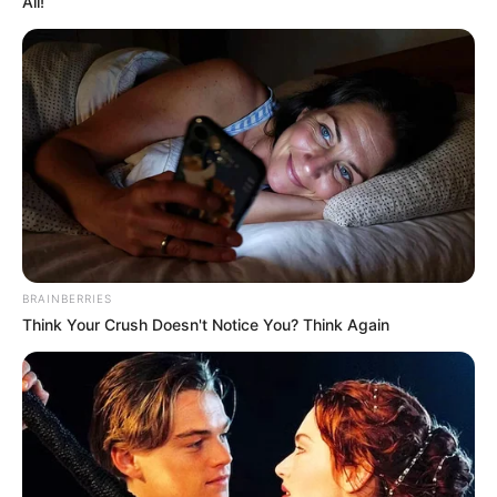
All!
BRAINBERRIES
Think Your Crush Doesn't Notice You? Think Again