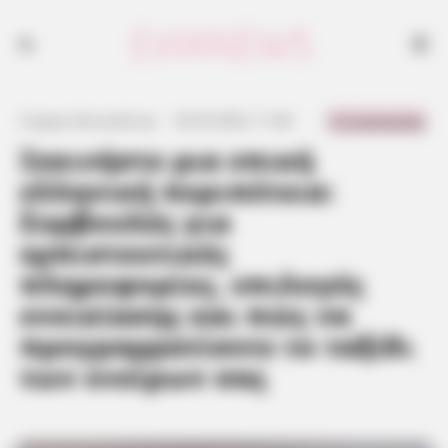
0 Comments
Γιώργος Κουτσελίνης
·
25.05.2023, 11:46
·
·
Ξεκινήστε μια επική
ελληνική περιπέτεια:
Συμβουλές για
εμπιστευτικές
πληροφορίες, επιλογές
ενοικίασης και πώς να
προγραμματίσετε το ταξίδι
των ονείρων σας