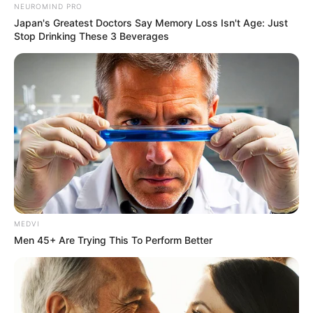
2026;
NEUROMIND PRO
Japan's Greatest Doctors Say Memory Loss Isn't Age: Just
Τι καιρό θα κάνει τον Δεκαπενταύγουστο
Stop Drinking These 3 Beverages
2026;
Ακολουθήστε το evianews.com στο
Google
News
ΤΑ ΠΙΟ ΔΗΜΟΦΙΛΗ
MEDVI
Men 45+ Are Trying This To Perform Better