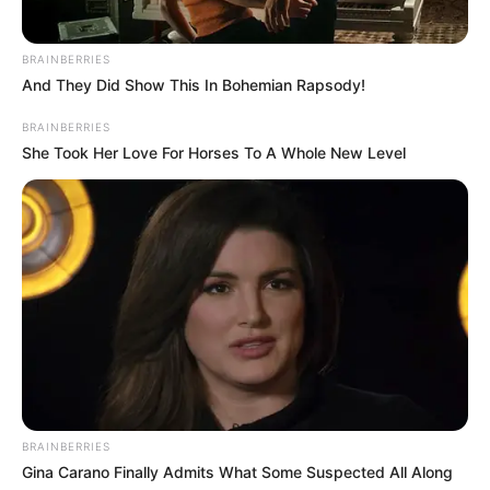
BRAINBERRIES
And They Did Show This In Bohemian Rapsody!
BRAINBERRIES
She Took Her Love For Horses To A Whole New Level
TAGS
ΧΑΛΚΙΔΑ ΝΕΑ
BRAINBERRIES
Gina Carano Finally Admits What Some Suspected All Along