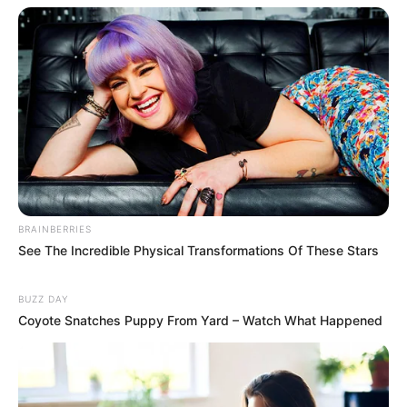
ΤΑΥΤΟΤΗΤΑ ΚΑΙ ΕΠΙΚΟΙΝΩΝΙΑ
ΟΡΟΙ ΧΡΗΣΗΣ
BRAINBERRIES
See The Incredible Physical Transformations Of These Stars
BUZZ DAY
Coyote Snatches Puppy From Yard – Watch What Happened
© 2025 EVIANEWS του Γιώργου Κουτσελίνη