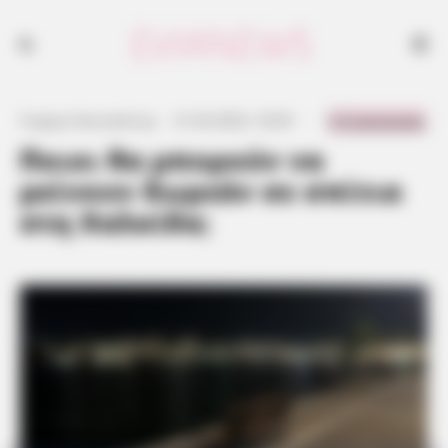
0 Comments
Γιώργος Κουτσελίνης
·
21.04.2023, 18:39
·
·
Ποιοι θα μπορούν να
μείνουν δωρεάν σε σπίτια
στη Χαλκίδα;