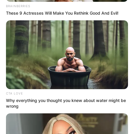
θησαυρό της θάλασσας.
BRAINBERRIES
These 9 Actresses Will Make You Rethink Good And Evil!
Όπως βλέπετε και στην παρακάτω
φωτογραφία είχε αλιεύσει 140 αχινούς. Το
συγκεκριμένο νούμερο ήταν σε υπέρβαση του
επιτρεπόμενου ορίου ανά ημέρα ανά
ερασιτέχνη αλιέα.
CTA LOVE
Why everything you thought you knew about water might be
wrong