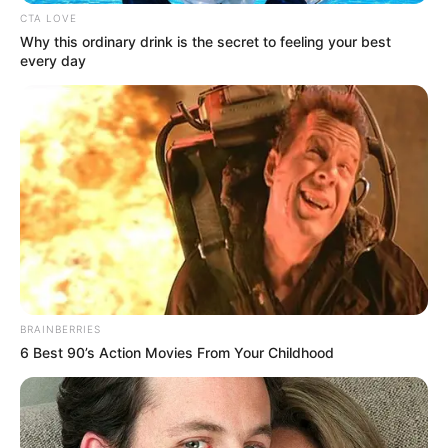
CTA LOVE
φωτιά στην Τριάδα;
Why this ordinary drink is the secret to feeling your best
every day
Βουβός θρήνος σε περιοχή της Εύβοιας –
Κανείς δεν μπορούσε να πιστέψει ότι έφυγε
τόσο νωρίς
Εύβοια: Θρήνος για παλικάρι που δεν
κατάφερε να κρατηθεί στην ζωή
Ακολουθήστε το evianews.com στο
Google
News
ΤΑ ΠΙΟ ΔΗΜΟΦΙΛΗ
BRAINBERRIES
6 Best 90’s Action Movies From Your Childhood