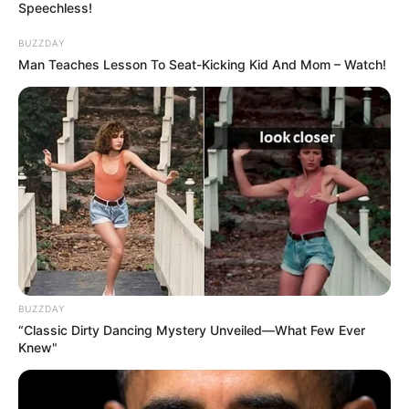
Speechless!
BUZZDAY
Man Teaches Lesson To Seat-Kicking Kid And Mom – Watch!
BUZZDAY
TAGS
“Classic Dirty Dancing Mystery Unveiled—What Few Ever
ΡΟΒΙΕΣ
Knew"