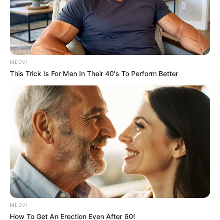
MEDVI
This Trick Is For Men In Their 40's To Perform Better
MEDVI
How To Get An Erection Even After 60!