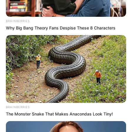
BRAINBERRIES
Why Big Bang Theory Fans Despise These 8 Characters
BRAINBERRIES
The Monster Snake That Makes Anacondas Look Tiny!