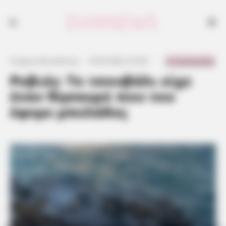
0 Comments
Γιώργος Κουτσελίνης
·
14.04.2023, 07:39
·
·
Ροβιές: Το τσουβάλι είχε
έναν θησαυρό που του
έφερε μπελάδες