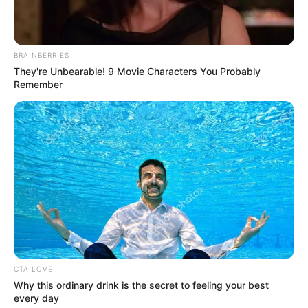
Σοβαρό τροχαίο στην Εύβοια: Ώρες αγωνίας
για γυναίκα
Ακολουθήστε το evianews.com στο
Google
BRAINBERRIES
They're Unbearable! 9 Movie Characters You Probably
News
Remember
ΤΑ ΠΙΟ ΔΗΜΟΦΙΛΗ
CTA LOVE
Why this ordinary drink is the secret to feeling your best
every day