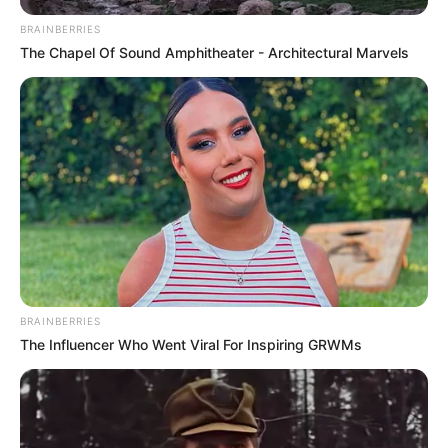
BRAINBERRIES
The Chapel Of Sound Amphitheater - Architectural Marvels
ΤΑΥΤΟΤΗΤΑ ΚΑΙ ΕΠΙΚΟΙΝΩΝΙΑ
ΟΡΟΙ ΧΡΗΣΗΣ
BRAINBERRIES
The Influencer Who Went Viral For Inspiring GRWMs
© 2025 EVIANEWS του Γιώργου Κουτσελίνη