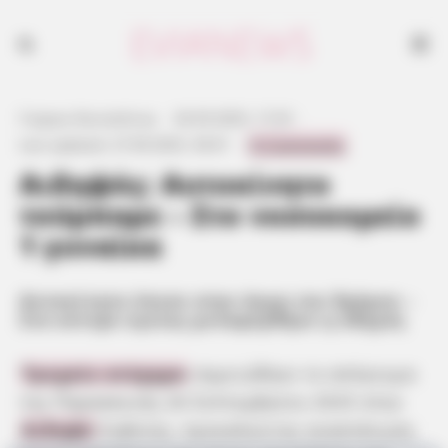
Τροχαίο ατύχημα σημειώθηκε το απόγευμα της Παρασκευής 26
Σεπτεμβρίου 2025 στην Αιδηψό Ευβοίας, προκαλώντας αναστάτωση
στους κατοίκους και στους επισκέπτες της περιοχής. Στο κέντρο
υγείας Ιστιαίας, μεταφέρθηκε τραυματισμένη η οδηγός.
Γιώργος Κουτσελίνης
·
26.09.2025, 17:25
·
0 Comments
Last updated:
27.09.2025, 00:01
·
Αιδηψός: Αυτοκίνητο
τούμπαρε – Στο νοσοκομείο
1 γυναίκα
Αυτοκίνητο έπεσε στην άκρη του δρόμου –
Στο κέντρο υγείας μεταφέρθηκε η οδηγός
Τροχαίο ατύχημα
σημειώθηκε το απόγευμα
της Παρασκευής 26 Σεπτεμβρίου 2025 στην
Αιδηψό
Ευβοίας, προκαλώντας αναστάτωση