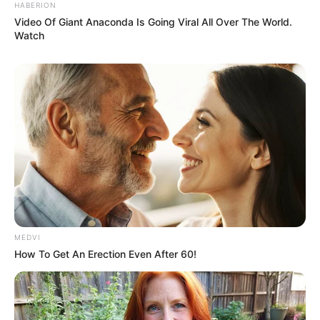
HABERION
Video Of Giant Anaconda Is Going Viral All Over The World.
Watch
TAGS
ΧΑΛΚΙΔΑ ΝΕΑ
MEDVI
How To Get An Erection Even After 60!