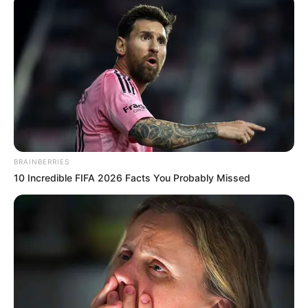
ανακοίνωσε ότι, αντί στεφάνου, θα καταθέσει
χρηματικό ποσό στο «Χαμόγελο του Παιδιού».
Το μήνυμα των μελών της Ομάδας καταλήγει
με μια υπόσχεση τιμής: «Ελένη σε
ευχαριστούμε, δεν θα σε ξεχάσουμε ποτέ και
θα κάνουμε ό,τι πρέπει για να μην ξεχαστεί η
συμβολή σου στον αγώνα για τη διάσωση της
Δημοτικής Αγοράς Χαλκίδας».
BRAINBERRIES
10 Incredible FIFA 2026 Facts You Probably Missed
Περισσότερα νέα από την Εύβοια
Τραγωδία στη Χαλκίδα: Βρήκαν έναν άντρα
νεκρό
Πότε θα έρθει το ρεύμα στη Χαλκίδα;