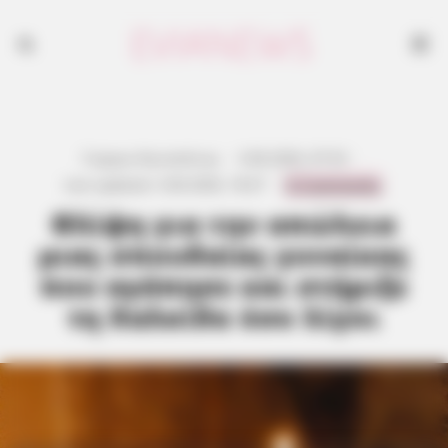
Γιώργος Κουτσελίνης
·
3.06.2026, 07:53
·
0 Comments
Last updated:
3.06.2026, 18:27
·
Θλίψη για την απώλεια
μιας σπουδαίας γυναίκας
που αγάπησε και στήριξε
τη Χαλκίδα όσο λίγοι