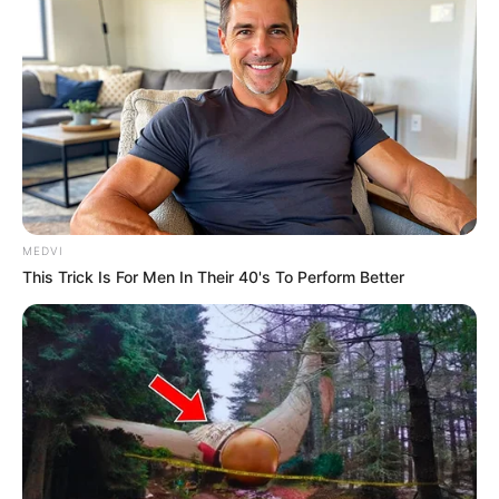
MEDVI
This Trick Is For Men In Their 40's To Perform Better