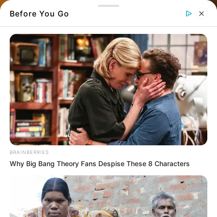
Before You Go
BRAINBERRIES
Why Big Bang Theory Fans Despise These 8 Characters
Θλίψη επικρατεί στην τοπική κοινωνία της
Χαλκίδας
, αλλά και στον ακαδημαϊκό κόσμο,
από την είδηση της απώλειας της Ελένης