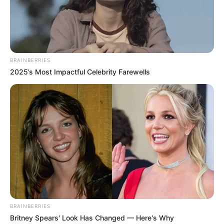
BRAINBERRIES
2025’s Most Impactful Celebrity Farewells
BRAINBERRIES
Britney Spears' Look Has Changed — Here's Why
TAGS