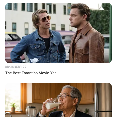
ΧΑΛΚΙΔΑ ΝΕΑ
BRAINBERRIES
The Best Tarantino Movie Yet
ΤΑΥΤΟΤΗΤΑ ΚΑΙ ΕΠΙΚΟΙΝΩΝΙΑ
ΟΡΟΙ ΧΡΗΣΗΣ