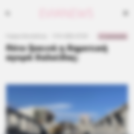
Δημοτική Αγορά Χαλκίδας: Ένα ιστορικό κτιριακό συγκρότημα θα
αποκτήσει και πάλι ζωή
0 Comments
Γιώργος Κουτσελίνης
·
17.01.2023, 07:29
·
·
Πότε ξεκινά η δημοτική
αγορά Χαλκίδας;