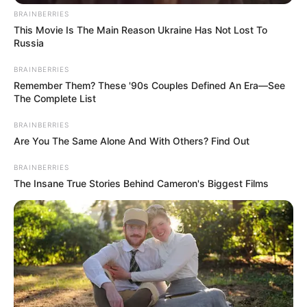
αναστάτωση κατά την έξοδο τους.
BRAINBERRIES
This Movie Is The Main Reason Ukraine Has Not Lost To
Το φαινόμενο δεν περιορίζεται σε μία
Russia
συγκεκριμένη πολυκατοικία, αλλά έχει
BRAINBERRIES
καταγραφεί σε αρκετά κτίρια στην ίδια
Remember Them? These '90s Couples Defined An Era—See
περιοχή, γεγονός που εντείνει την ανησυχία
The Complete List
των κατοίκων.
BRAINBERRIES
Are You The Same Alone And With Others? Find Out
Πολλοί αναφέρουν ότι ξυπνούν μέσα στη
νύχτα από φασαρία στην ταράτσα ή στους
BRAINBERRIES
κοινόχρηστους χώρους, χωρίς να μπορούν να
The Insane True Stories Behind Cameron's Biggest Films
εντοπίσουν ποιος βρίσκεται εκεί ή πώς
εισήλθε στο κτίριο.
Περισσότερα νέα από την Εύβοια