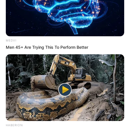
MEDVI
Men 45+ Are Trying This To Perform Better
HABERION