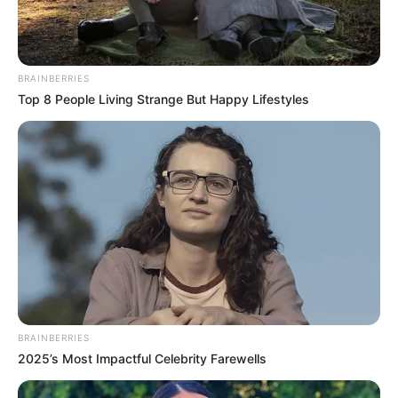
ΣΟΚ: Γυναίκα έπεσε από την υψηλή γέφυρα
Χαλκίδας
Εύβοια: Θλίψη για γνωστό επαγγελματία που
BRAINBERRIES
έφυγε ξαφνικά από την ζωή
Top 8 People Living Strange But Happy Lifestyles
Η δίδυμη παραλία-έκπληξη της Εύβοιας: Μια
λωρίδα άμμου με θάλασσα και στις δύο
πλευρές, 90 λεπτά από Χαλκίδα
Ακολουθήστε το evianews.com στο
Google
News
ΤΑ ΠΙΟ ΔΗΜΟΦΙΛΗ
BRAINBERRIES
2025’s Most Impactful Celebrity Farewells