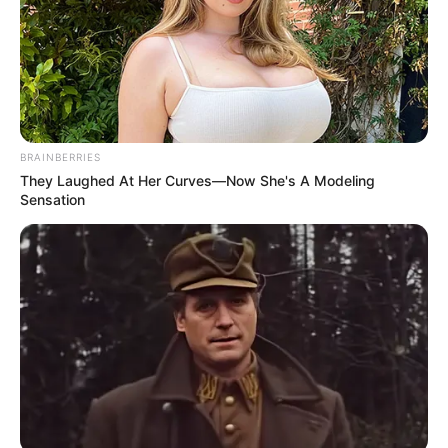
BRAINBERRIES
They Laughed At Her Curves—Now She's A Modeling
Sensation
Τις βραδινές ώρες ανεβαίνουν σε ταράτσες
πολυκατοικιών, χωρίς να γίνονται αντιληπτοί.
Σύμφωνα με μαρτυρίες, ανεβαίνουν στις
ταράτσες, παραμένουν εκεί για αρκετή ώρα
κάνοντας θόρυβο, συζητώντας ή
μετακινώντας αντικείμενα, και στη συνέχεια
αποχωρούν, προκαλώντας ακόμη μεγαλύτερη