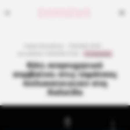
Γιώργος Κουτσελίνης
·
9.06.2026, 20:05
·
0 Comments
Last updated:
10.06.2026, 07:28
·
Κάτι ανησυχητικό
συμβαίνει στις ταράτσες
πολυκατοικιών στη
Χαλκίδα