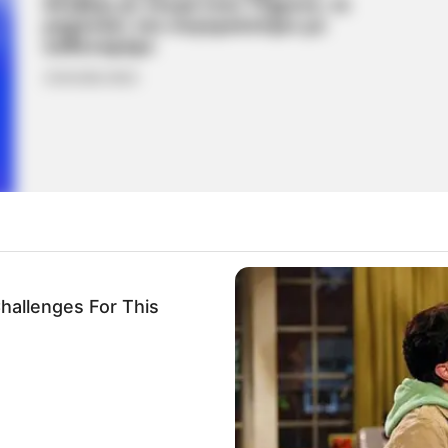
Αλιβέρι με νεκρό έναν 17χρονο, το
μηχανάκι του συγκρούστηκε με
ασθενοφόρο
25.04.2026, 08:26
hallenges For This
Χαλκίδα: Κυκλοφοριακό χάος στις
Καμάρες ύστερα από τροχαίο ατύχημα