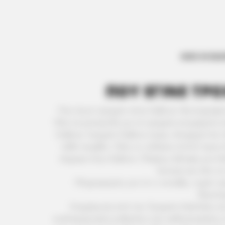
ΟΛΕΣ ΟΙ ΕΙΔ
ΠΟΥ ΕΓΙΝΕ ΤΡ
Που έγινε τροχαίο στην Εύβοια; Φωτογραφί
Όλα τα ρεπορτάζ για τα τροχαία ατυχήματα σ
Εύβοια; Τροχαίο Εύβοια τώρα, Ατύχημα live
κάθε συμβάν. Όλες οι ειδήσεις λεπτό προς
σήμερα στην Εύβοια. Πλήρης κάλυψη για Χα
Ιστιαία και όλο τ
Πληροφορίες για το τι συνέβη, τυχόν 
θανατη
Ενημέρωση από την Τροχαία Χαλκίδας κα
κυκλοφοριακές ρυθμίσεις και καθυστερήσεις 