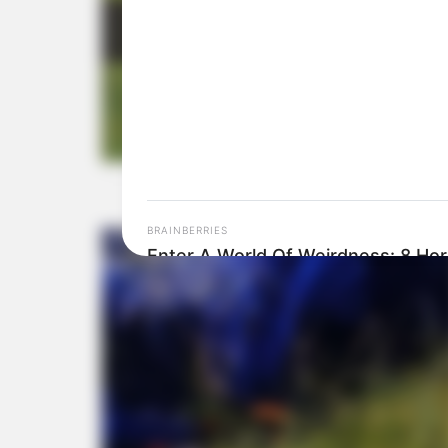
BRAINBERRIES
Enter A World Of Weirdness: 8 Hor
Movies Where Nobody Dies