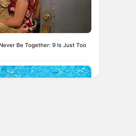
ever Be Together: 9 Is Just Too
LOVE
this ordinary drink is the secret