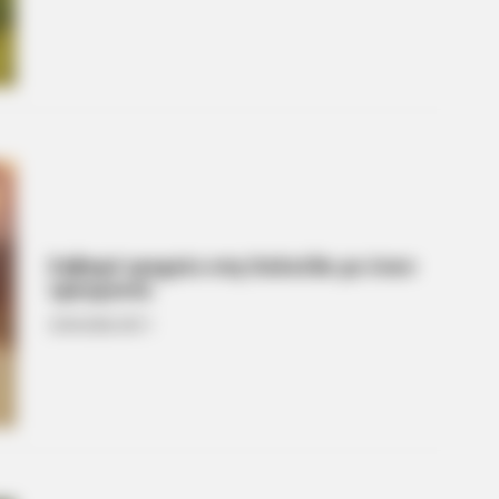
Celebrities Are Muslim
to f
Σοβαρό τροχαίο στη Χαλκίδα με έναν
τραυματία
20.04.2026, 08:11
CTA FAVORITE
Finding Baffles Science
Why this ordinary drink i
every day