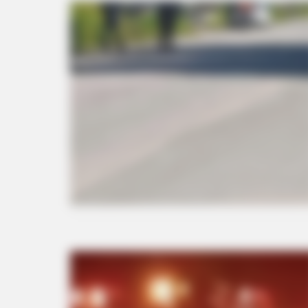
BRAINBERRIES
Olena Zelenska's Life Changed
Overnight