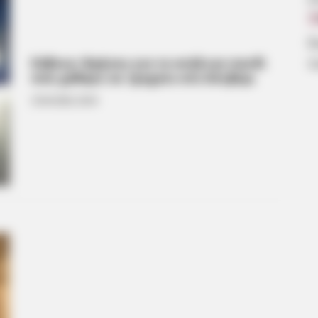
7
Β
α
Εύβοια: Θρήνος για το ανήλικο παιδί
που χάθηκε σε τροχαίο στο Αλιβέρι
25.04.2026, 20:44