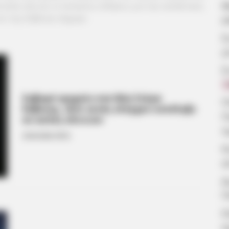
Μ
υταία νέα και οι έκτακτες ειδήσεις για την κατάσταση
υο της Εύβοιας σήμερα.
κ
Σ
γ
Σ
7
Σοβαρό τροχαίο στα Νέα Στύρα
Π
Εύβοιας, τζιπ εκτός ελέγχου κατέληξε
Π
σε αυλές σπιτιών
π
26.04.2026, 09:52
Κ
α
Δ
Π
Ε
κ