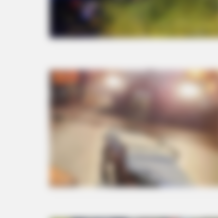
BRAINBERRIES
Is There An Intersex Whale? This 