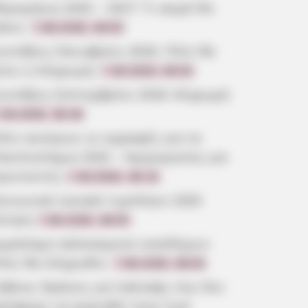
ερομήνια 2026 – 2027: Τι καιρό θα
άνει;
7.08.2026, 09:05
υντάξεις Οκτωβρίου 2026: Πότε θα
ίνει η πληρωμή;
7.08.2026, 08:53
υντάξεις Σεπτεμβρίου 2026 πληρωμή
.08.2026, 08:39
ότε ανοίγουν οι εγγραφές για τα
ανεπιστήμια 2026 – Ημερομηνίες για
ρωτοετείς
7.08.2026, 08:19
οινωνικό οικιακό τιμολόγιο 2026
ίτηση
7.08.2026, 08:05
ωρόσημο καλοκαιριού οικοδόμων:
ότε θα πληρωθεί;
7.08.2026, 08:00
ύβοια: Θρήνος για παλικάρι που δεν
ατάφερε να κρατηθεί στην ζωή