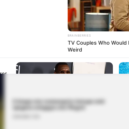
22.04.2026, 08:15
BRAINBERRIES
TV Couples Who Would N
Weird
ror
2 άτομα στο νοσοκομείο ύστερα από
τροχαίο ατύχημα στα Ψαχνά
20.04.2026, 15:34
BRAINBERRIES
CTA 
Most People Don't Know That These 8
Why 