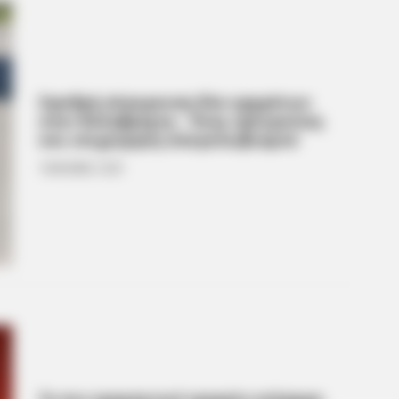
Σφοδρή σύγκρουση δύο οχημάτων
στον Κολοβρέχτη – Ένας τραυματίας
και επιχείρηση απεγκλωβισμού
16.04.2026, 12:25
BRAINBERRIES
CTA F
The Instagram Model Who Spent A
Why 
Fortune To Look Like Barbie
to f