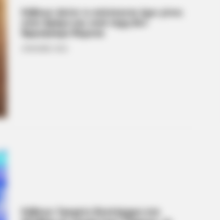
Εύβοια: Δείτε τι απίστευτο έχει γίνει
στον δρόμο και από τύχη δεν
θρηνήσαμε θύματα
25.04.2026, 16:22
Εύβοια: Τροχαίο δυστύχημα στο