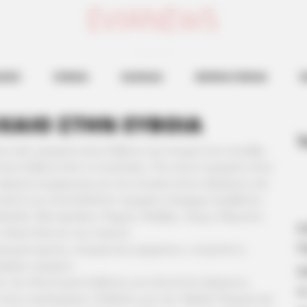
ευβοια νεα
ΗΣΕΙΣ
ΕΥΒΟΙΑ
ΧΑΛΚΙΔΑ
ΒΟΡΕΙΑ ΕΥΒΟΙΑ
Ν
ΟΧΑΙΟ ΣΤΗΝ ΕΥΒΟΙΑ
Τ
ες από τροχαία στην Εύβοια την στιγμή που συνέβη.
την Εύβοια από το evianews. Που έγινε τροχαίο στην
: Άμεση ενημέρωση για την κίνηση στους δρόμους και
 λεπτό για οποιοδήποτε τροχαίο ατύχημα συμβαίνει
λκίδα, Νέα Αρτάκη, Ψαχνά, Αλιβέρι, Κύμη, Κάρυστο,
Κ
ο οδικό δίκτυο του νησιού.
Η
τραυματισμούς, σύγκρουση οχημάτων, εκτροπή ή
φόρο τροχαίο.
Κ
ι την Αστυνομία Ευβοίας για κλειστούς δρόμους,
ο
στην κυκλοφορία. Ειδήσεις για την Υψηλή Γέφυρα και