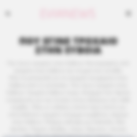
ΠΟΥ ΕΓΙΝΕ ΤΡΟΧΑΙΟ
ΣΤΗΝ ΕΥΒΟΙΑ
Που έγινε τροχαίο στην Εύβοια; Φωτογραφίες από
τροχαία στην Εύβοια την στιγμή που συνέβη.
Όλα τα ρεπορτάζ για τα τροχαία ατυχήματα στην
Εύβοια από το evianews. Που έγινε τροχαίο στην
Εύβοια; Τροχαίο Εύβοια τώρα, Ατύχημα live: Άμεση
ενημέρωση για την κίνηση στους δρόμους και κάθε
συμβάν. Όλες οι ειδήσεις λεπτό προς λεπτό για
οποιοδήποτε τροχαίο ατύχημα συμβαίνει σήμερα
στην Εύβοια. Πλήρης κάλυψη για Χαλκίδα, Νέα
Αρτάκη, Ψαχνά, Αλιβέρι, Κύμη, Κάρυστο, Ιστιαία
και όλο το οδικό δίκτυο του νησιού.