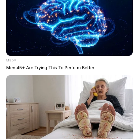
Σοβαρό τροχαίο έξω από
τη Χαλκίδα, ένας
τραυματίας μεταφέρεται
στο νοσοκομείο
26.04.2026, 14:41
1
2
3
4
5
6
…
MEDVI
Men 45+ Are Trying This To Perform Better
29