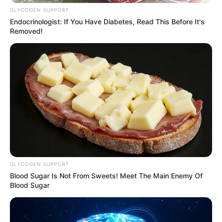
GLYCOGEN SUPPORT
Αλιβέρι: Μια πόλη θρηνεί
Endocrinologist: If You Have Diabetes, Read This Before It's
για το 17χρονο παιδί
Removed!
28.04.2026, 13:01
Δύο Βουνά: Ο δρόμος με
τα περισσότερα τροχαία
στη Χαλκίδα
27.04.2026, 06:06
Η σκοτεινή αλήθεια της
Εύβοιας: Ο αριθμός των
νεκρών στους δρόμους!
27.04.2026, 00:05
GLYCOGEN SUPPORT
Blood Sugar Is Not From Sweets! Meet The Main Enemy Of
Μαύρη Κυριακή στην
Blood Sugar
Εύβοια: 7 τραυματίες σε 4
τροχαία ατυχήματα
26.04.2026, 20:41