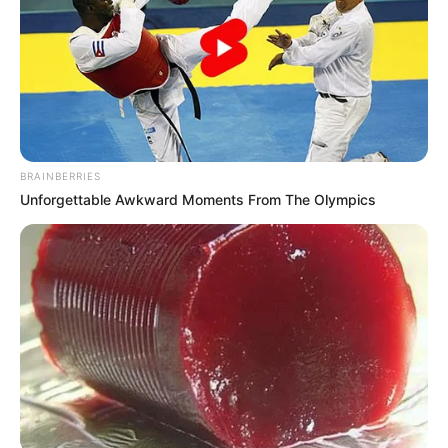
τραυματίες στο
νοσοκομείο
3.05.2026, 22:08
Τροχαίο τώρα στην
Εύβοια: 1 τραυματίας στο
νοσοκομείο
BRAINBERRIES
3.05.2026, 16:50
Unforgettable Awkward Moments From The Olympics
Ο κακός καιρός έφερε
τροχαία ατυχήματα στην
Εύβοια
1.05.2026, 16:35
Χαλκίδα: Ένας τραυματίας
ύστερα από τροχαίο
ατύχημα
1.05.2026, 08:01