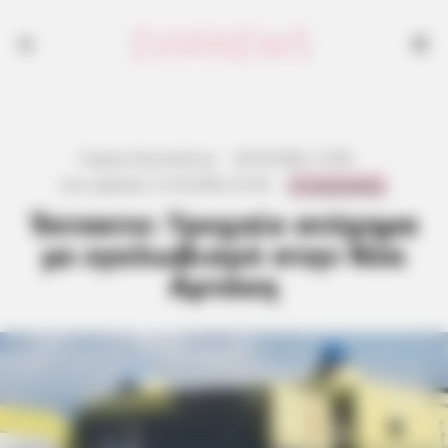
Γιώργος Κουτσελίνης
·
20.05.2026, 12:58
·
0 Comments
Last updated:
21.05.2026, 07:45
·
Έκτακτο: Τροχαίο ατύχημα
με εγκλωβισμό στην Νέα
Αρτάκη