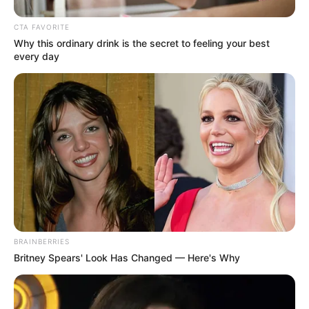
Άντρας άφησε την τελευταία του πνοή σε
CTA FAVORITE
Why this ordinary drink is the secret to feeling your best
παραλία κοντά στη Χαλκίδα
every day
Τραγωδία έξω από τη Χαλκίδα με νεκρό άντρα
Ακολουθήστε το evianews.com στο
Google
News
ΤΑ ΠΙΟ ΔΗΜΟΦΙΛΗ
BRAINBERRIES
Britney Spears' Look Has Changed — Here's Why