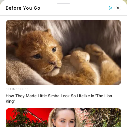
Before You Go
Τροχαίο ατύχημα τώρα στην Νέα Αρτάκη.
BRAINBERRIES
Σύμφωνα με πληροφορίες αγροτικό
How They Made Little Simba Look So Lifelike in 'The Lion
King'
αυτοκίνητο έφυγε από τον δρόμο με
αποτέλεσμα να εγκλωβιστεί ο οδηγός.