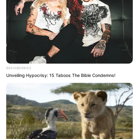
Η διαδρομή που συνδέει τη Νέα Αρτάκη με
τα Ψαχνά δεν είναι απλώς ένας δρόμος
καθημερινής μετακίνησης, αλλά μια
επικίνδυνη ζώνη όπου η οδηγική
ασυνειδησία και οι ελλιπείς υποδομές
συνθέτουν ένα σκηνικό τρόμου
BRAINBERRIES
Unveiling Hypocrisy: 15 Taboos The Bible Condemns!
TAKEAWAYS
AI
•
Ο δρόμος Νέας Αρτάκης – Ψαχνών
χαρακτηρίζεται ιδιαίτερα επικίνδυνος λόγω
υποδομών και οδηγικής συμπεριφοράς
•
Η στενότητα του δρόμου και η απουσία
διαχωριστικών λωρίδων αυξάνουν τον κίνδυνο
τροχαίων
•
Παρά το όριο των 50 χλμ/ώρα, καταγράφονται
συχνά επικίνδυνα προσπεράσματα με υψηλές