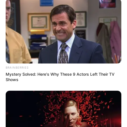
πλευρές, 90 λεπτά από Χαλκίδα
Ακολουθήστε το evianews.com στο
Google
News
ΤΑ ΠΙΟ ΔΗΜΟΦΙΛΗ
BRAINBERRIES
Mystery Solved: Here's Why These 9 Actors Left Their TV
Shows