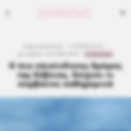
Γιώργος Κουτσελίνης
·
11.05.2026, 20:19
·
0 Comments
Last updated:
12.05.2026, 08:18
·
Ο πιο επικίνδυνος δρόμος
της Εύβοιας, δείχνει τι
συμβαίνει καθημερινά