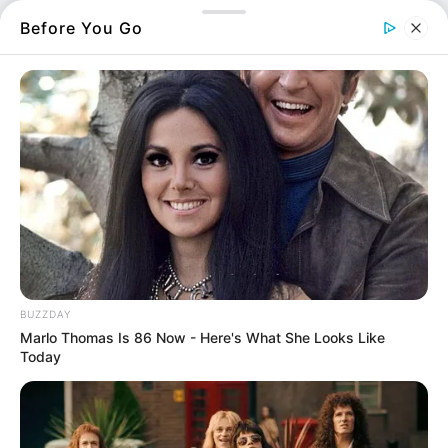
επιδότησης συσκευών
Before You Go
24.07.2022, 01:20
1 ΕΑ 2022: Βγήκαν και άλλα
αποτελέσματα
22.07.2022, 13:56
Προκήρυξη 1ΕΑ 2022: Βγήκαν τα
αποτελέσματα
21.07.2022, 14:33
ΕΠΟΠ 2022: Ανακοινώθηκαν τα
αποτελέσματα
BUZZDAY
20.07.2022, 10:42
Marlo Thomas Is 86 Now - Here's What She Looks Like
Today
Τα νέα είναι καλά για τη Χαλκίδα- Δείτε
γιατί…
20.07.2022, 00:25