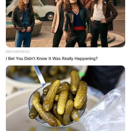
Πληθυσμός Ελλάδας 2021: Ποια είναι τα
αποτελέσματα της απογραφής;
19.07.2022, 17:18
1
2
3
BRAINBERRIES
I Bet You Didn't Know It Was Really Happening?