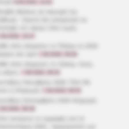
ντρα
8.08.2026, 10:20
ουβός θρήνος σε περιοχή της
ύβοιας – Κανείς δεν μπορούσε να
ιστέψει ότι έφυγε τόσο νωρίς
.08.2026, 19:47
άθε πότε κληρώνει το Τζόκερ το 2026:
μέρες και ώρα
7.08.2026, 09:26
άθε πότε κληρώνει το τζόκερ, ποιες
ι μέρες;
7.08.2026, 09:20
υντάξεις Οκτωβρίου 2026: Πότε θα
ίνει η πληρωμή;
7.08.2026, 08:53
υντάξεις Σεπτεμβρίου 2026 πληρωμή
.08.2026, 08:39
ότε ανοίγουν οι εγγραφές για τα
ανεπιστήμια 2026 – Ημερομηνίες για