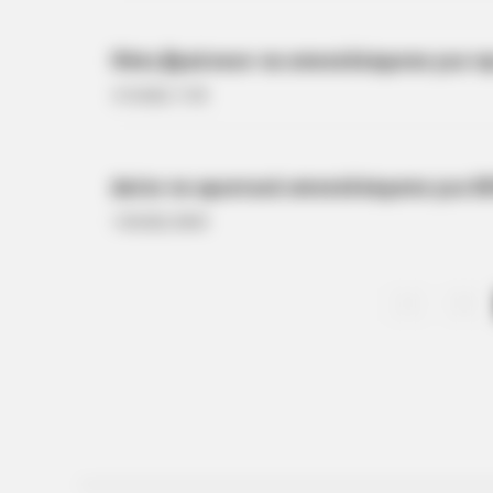
Πότε βγαίνουν τα αποτελέσματα για τ
3.10.2022, 11:05
Δείτε τα οριστικά αποτελέσματα για Ε
1.09.2022, 08:45
1
BRAINBERRIES
Top 10 Pop Divas (She's Not Numb