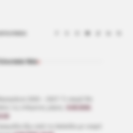
ΟΤΙΑ ΕΥΒΟΙΑ
ελευταία Νέα
ΠΡΌΣΦΑΤΑ ΆΡΘΡΑ
ερομήνια 2026 – 2027: Τι καιρό θα
άνει τις επόμενες μέρες;
8.08.2026,
0:28
ραγωδία έξω από τη Χαλκίδα με νεκρό