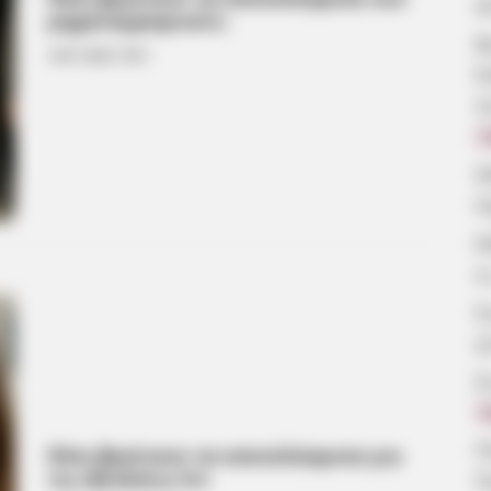
ά
μηχανογραφικών;
Β
24.01.2026, 18:51
Ε
π
7
Κ
Η
Κ
ο
Σ
γ
Σ
7
Π
Πότε βγαίνουν τα αποτελέσματα για
τις εξετάσεις lrn
Π