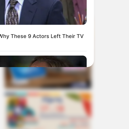
Why These 9 Actors Left Their TV
BERRIES
l You Survive? 10 Things To Keep In
r Emergency Kit