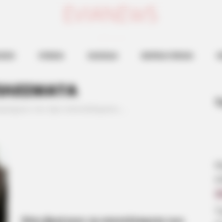
ευβοια νεα
ΗΣΕΙΣ
ΕΥΒΟΙΑ
ΧΑΛΚΙΔΑ
ΒΟΡΕΙΑ ΕΥΒΟΙΑ
Ν
ΕΛΕΣΜΑΤΑ
Τ
περιέχουν τον όρο αποτελέσματα….
Μ
κ
1
Τ
Πότε βγαίνουν τα αποτελέσματα των