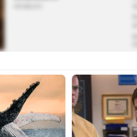
π
10.01.2026, 22:15
Κ
α
Δ
Π
τε ανοίγουν οι αιτήσεις και τα αποτελέσματα
 Πότε ανοίγουν