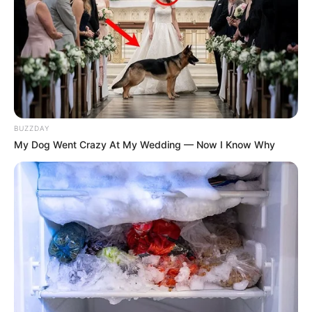
BUZZDAY
My Dog Went Crazy At My Wedding — Now I Know Why