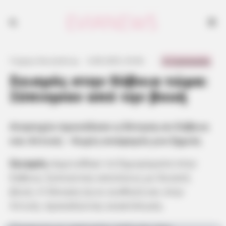
Ανησυχία προκάλεσε η δόνηση σε Εύβοια και Αττική – Χωρίς αναφορές
για ζημιές
0 Comments
Γιώργος Κουτσελίνης
·
6.08.2025, 03:46
·
·
Σεισμός στην Εύβοια τώρα:
Ξύπνησαν από την βουή
Ανησυχία προκάλεσε η δόνηση σε Εύβοια
και Αττική – Χωρίς αναφορές για ζημιές
Σεισμός
σημειώθηκε τα ξημερώματα στην
Εύβοια, ξυπνώντας κατοίκους με δυνατή
βουή. Η δόνηση έγινε αισθητή και στην
Αττική, προκαλώντας αναστάτωση.