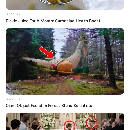
BUZZDAY
Pickle Juice For A Month: Surprising Health Boost
BUZZDAY
Giant Object Found In Forest Stuns Scientists