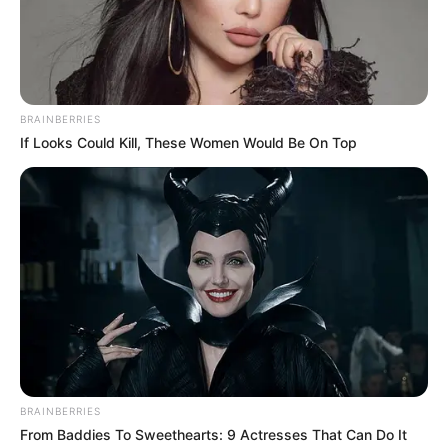
BRAINBERRIES
If Looks Could Kill, These Women Would Be On Top
BRAINBERRIES
From Baddies To Sweethearts: 9 Actresses That Can Do It