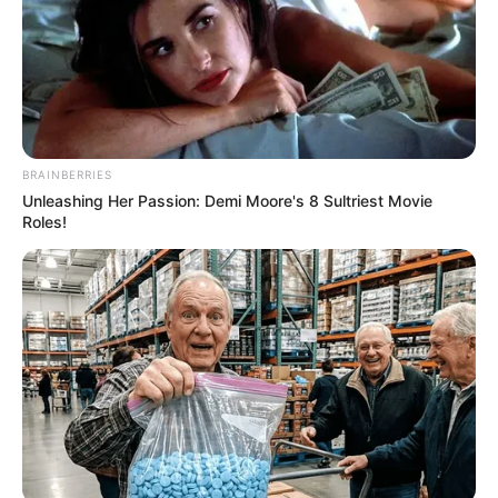
έμεινε όρθιο! (ΦΩΤΟ)
7.06.2026, 21:53
ΕΚΤΑΚΤΟ: Ισχυρός σεισμός
ταρακούνησε την Εύβοια –
Αναστάτωση στη Χαλκίδα
και τις γύρω περιοχές
BRAINBERRIES
28.04.2026, 14:14
Unleashing Her Passion: Demi Moore's 8 Sultriest Movie
Roles!
Σεισμός 3,1 Ρίχτερ τα
ξημερώματα στη Βόρεια
Εύβοια
28.04.2026, 07:21
Ο πιο μεγάλος φονικός
σεισμός στην Εύβοια
22.03.2026, 16:49
Αυτός ήταν ο πιο
πρόσφατος ισχυρός