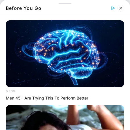
Before You Go
Δεν σταματά να κουνιέται
η Εύβοια: Νέο μπαράζ
σεισμών στο Προκόπι
12.07.2026, 16:31
Εύβοια: Δείτε τι απέμεινε
όρθιο εκεί που οι τοίχοι
ισοπέδωσαν τα πάντα –
Δεν υπάρχουν λόγια!
8.06.2026, 20:03
Και άλλο σεισμό έκανε
στην Βόρεια Εύβοια
MEDVI
Men 45+ Are Trying This To Perform Better
8.06.2026, 08:20
Ανατριχίλα: Οι τοίχοι
έπεσαν πάνω στο
κρεβάτι, αλλά δείτε τι