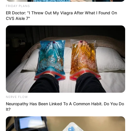
σεισμός στη Χαλκίδα
FRIDAY PLANS
26.02.2026, 22:28
ER Doctor: "I Threw Out My Viagra After What I Found On
CVS Aisle 7"
Κριεζά: 24 ώρες τρέμει η
γη κάτω από τα πόδια
τους
27.09.2025, 10:44
Έκανε σεισμό 3 Ρίχτερ στην Νότια Εύβοια
26.09.2025, 14:15
1
2
3
…
6
NERVE FLOW
Neuropathy Has Been Linked To A Common Habit. Do You Do
It?