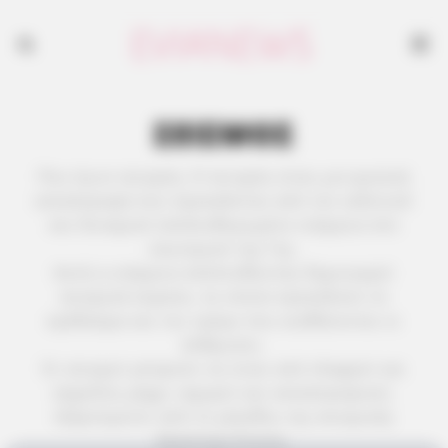
ΣΕΙΣΜΟΣ
Που έγινε σεισμός; Ο σεισμός είναι μια φυσική
καταστροφή που προκαλείται από τον εκδυτικό
και δυναμικό απελευθερωμένο ενέργεια στο
εσωτερικό της Γης.
Αυτή η ενέργεια απελευθώντας δημιουργεί
σεισμικά κύματα, τα οποία προκαλούν το
κράδασμα και τον τρόμο που αισθάνονται οι
άνθρωποι.
Οι σεισμοί μπορούν να είναι από ελαφροί και
ασχολίες μέχρι ισχυροί και καταστροφικοί,
εξαρτώμενοι από το μέγεθος της σεισμικής
δραστηριότητας.