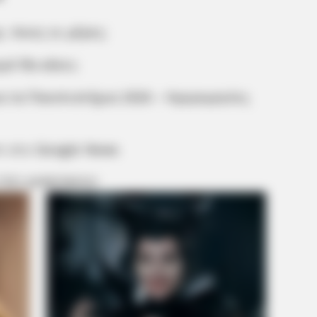
, ποιες οι μέρες;
ρό θα κάνει;
ια τα Πανεπιστήμια 2026 – Ημερομηνίες
m στο
Google News
 ΠΙΟ ΔΗΜΟΦΙΛΗ
BRAINBERRIES
ed In Toledo
To Steamy To Stream? No
See Scenes