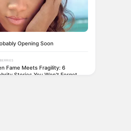
obably Opening Soon
BERRIES
n Fame Meets Fragility: 6
ebrity Stories You Won't Forget