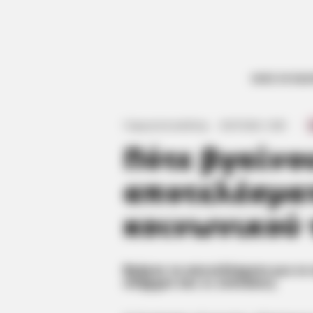
ΟΛΕΣ ΟΙ ΕΙΔ
Πό
Γιώργος Κουτσελίνης
·
20.07.2022, 12:38
·
·
Πότε βγαίνο
αποτελέσμα
κοινωνικού 
Βγήκαν τα αποτελέσματα για τ
υπήρχαν και οι ενστάσεις