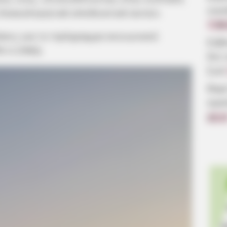
οικ
δικαιολογητικά αποδεικτικά αυτών.
7.08
σεις για το πρόγραμμα κοινωνικού
Εύβ
Α π.ΟΑΕΔ.
δεν
ζωή
Βαρ
αγα
22:1