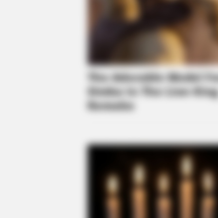
BRAINBERRIES
These 9 Actresses Will Make You
Rethink Good And Evil!