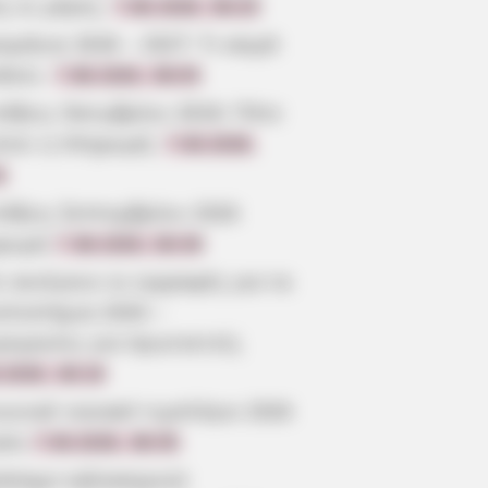
ς οι μέρες;
7.08.2026, 09:20
μήνια 2026 – 2027: Τι καιρό
άνει;
7.08.2026, 09:05
τάξεις Οκτωβρίου 2026: Πότε
ίνει η πληρωμή;
7.08.2026,
3
τάξεις Σεπτεμβρίου 2026
ρωμή
7.08.2026, 08:39
 ανοίγουν οι εγγραφές για τα
επιστήμια 2026 –
ρομηνίες για πρωτοετείς
.2026, 08:19
ωνικό οικιακό τιμολόγιο 2026
ηση
7.08.2026, 08:05
όσημο καλοκαιριού