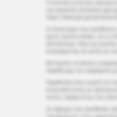
Η ένσταση γίνονταν ηλεκτρον
της Δημόσιας Διοίκησης (gov.
https://www.gov.gr/ipiresies/e
Οι δικαιούχοι που κατέθεσαν
έχουν πρώτα ελέγξει, αν οι ί
αποτέλεσμα, λόγω μη σωστής
ανατρέχοντας σε αυτήν με τ
Θα έπρεπε να κάνουν αναφορά
παράδειγμα την εσφαλμένη μ
Παράλληλα ήταν σωστό να τε
επισυνάπτοντας με ηλεκτρονι
αυτών, σύμφωνα με τους όρο
Οι πάροχοι που κατέθεσαν ηλ
τεκμηριώνουν τους ισχυρισμο