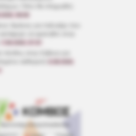
οδόμων: Πότε θα πληρωθεί;
.2026, 08:00
οια: Θρήνος για παλικάρι που
 κατάφερε να κρατηθεί στην
7.08.2026, 07:37
ύ πένθος στην Εύβοια για
πημένο καθηγητή
6.08.2026,
7