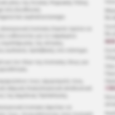
ποιε
ικά μέσω της Ενιαίας Ψηφιακής Πύλης
gr) στη διεύθυνση:
Μερο
rgasia-kai-asphalise/anergia
θα κ
Συν
 ηλεκτρονική ένσταση έπρεπε πρώτα να
θα γ
διοι ευθύνονται για το εσφαλμένο
08:5
 συμπλήρωσης της αίτησης,
ους κωδικούς πρόσβασης στο σύστημα.
Συν
πλη
 για τον λόγο της ένστασης όπως για
Πότε
οριοδότηση.
Παν
Ημε
κμηριώσουν τους ισχυρισμούς τους,
κή σάρωση δικαιολογητικά αποδεικτικά
7.08
υς της Δημόσιας Πρόσκλησης.
Κοιν
αίτ
εκτρονική ένσταση όφειλαν να
Δωρ
ύς τους, επισυνάπτοντας στην ένστασή