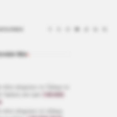
ΟΤΙΑ ΕΥΒΟΙΑ
ευταία Νέα
ΠΡΌΣΦΑΤΑ ΆΡΘΡΑ
ε πότε κληρώνει το Τζόκερ το
6: Ημέρες και ώρα
7.08.2026,
6
ε πότε κληρώνει το τζόκερ,