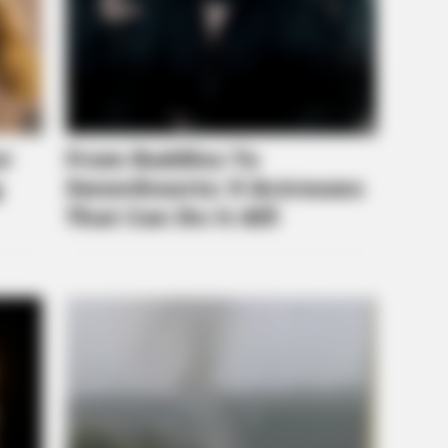
BRAINBERRIES
CTA 
This Movie Is The Main Reason
Why
Ukraine Has Not Lost To Russia
kne