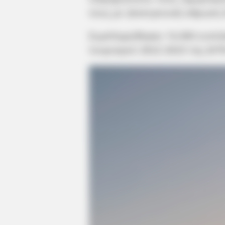
τους με ηλεκτρονική σάρωση 
Συμπληρώθηκαν 16.000 ενστά
τουρισμού 2022-2023 της ΔΥΠ