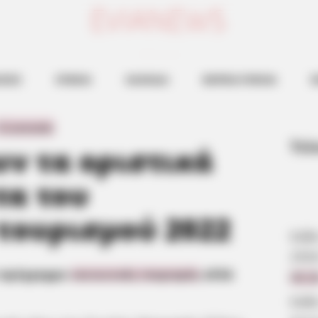
ευβοια νεα
ΗΣΕΙΣ
ΕΥΒΟΙΑ
ΧΑΛΚΙΔΑ
ΒΟΡΕΙΑ ΕΥΒΟΙΑ
Ν
τε βγαίνουν τα οριστικά αποτελέσματα του κοινωνικού τουρισμού
0 Comments
Τελ
υν τα οριστικά
τα του
τουρισμού 2022
Κάθ
202
ο πρόγραμμα
κοινωνικός τουρισμός
αλλά
09:2
Κάθ