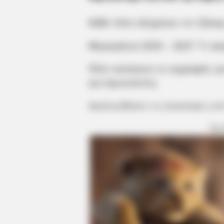
Κάθε πότε κληρώνει το τζόκερ
Μερομήνια 2026 – 2027: Τι και
Πότε ανοίγουν οι εγγραφές γ
για πρωτοετείς
Ακολουθήστε το evianews.co
ΤΑ
BRAINBERRIES
Mysterious Roman Statue Unearth