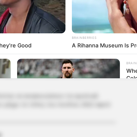
φορούν σε 300.000 επιταγές κοινωνικού
φέτος υποβλήθηκαν περισσότερες από
1 εκ. επιταγές, σημειώνοντας ρεκόρ
νώ 1.500 τουριστικά καταλύματα δήλωσαν
BRAINBERRIES
hey're Good
A Rihanna Museum Is Pr
ικαιούχοι
rage/koinoniki-politiki/koinonikos-
BRAIN
Whe
a-apotelesmata/epityxontes-prosorina-
Cel
νεται να ανακοινώσουν τα οριστικά
 μέχρι το τέλος του Ιουλίου 2022 αφού
BRAINBERRIES
10 World Cup 2026 Facts Every
α
Football Fan Should Know