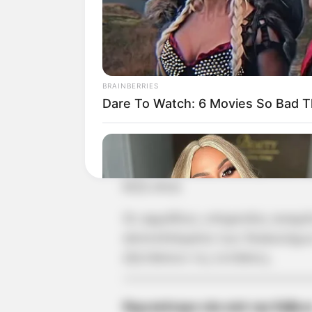
Παρασκευή 8 Ιουλίου 2022, α
τουρισμού. Σημειώνεται ότι 
532.000 αιτήσεις για σχεδόν 
εκδήλωσης ενδιαφέροντος, ε
BRAINBERRIES
συμμετοχή.
Dare To Watch: 6 Movies So Bad T
Αυτοί είναι οι προσωρινοί δ
(https://www.dypa.gov.gr/sto
toyrismos-2022-2023/prosorin
kt22.xlsx)
Οι αρμόδιες υπηρεσίες αναμέ
αποτελέσματα των δικαιούχων
εξετάσουν τις εντάσεις.
BRAINBERRIES
She Spends Millions To Transform
Περισσότερα νέα από την Εύβοι
Herself Into A Barbie Doll!