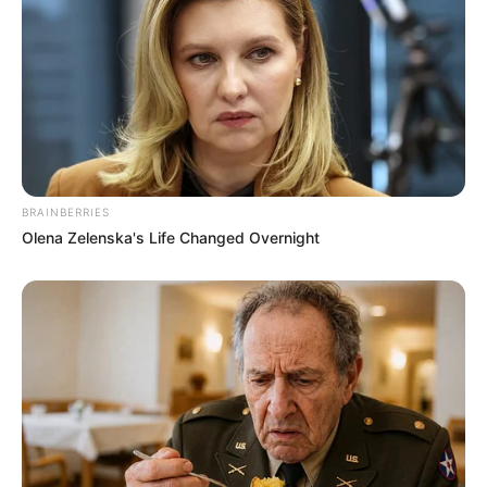
ΕΥΒΟΙΑ
ΣΧΟΛΕΙΑ
BRAINBERRIES
Olena Zelenska's Life Changed Overnight
ΤΑΥΤΟΤΗΤΑ ΚΑΙ ΕΠΙΚΟΙΝΩΝΙΑ
ΟΡΟΙ ΧΡΗΣΗΣ