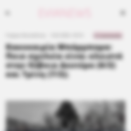
0 Comments
Γιώργος Κουτσελίνης
·
5.02.2023, 18:16
·
·
Κακοκαιρία Μπάρμπαρα:
Ποια σχολεία είναι κλειστά
στην Εύβοια Δευτέρα (6/2)
και Τρίτη (7/2);