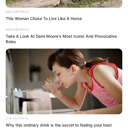
Θλίψη στην Εύβοια για γυναίκα
BRAINBERRIES
This Woman Chose To Live Like A Horse
Ακολουθήστε το evianews.com στο
Google
News
BRAINBERRIES
Take A Look At Demi Moore's Most Iconic And Provocative
ΤΑ ΠΙΟ ΔΗΜΟΦΙΛΗ
Roles
CTA FAVORITE
Why this ordinary drink is the secret to feeling your best