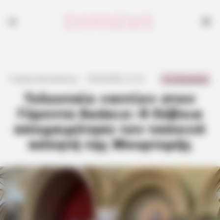
0 Comments
Γιώργος Κουτσελίνης
·
19.04.2026, 21:14
·
·
Τελευταίο «αντίο» στον
Γέροντα Ακάκιο: Η Εύβοια
αποχαιρέτησε τον ταπεινό
ασκητή της Μουρτερής