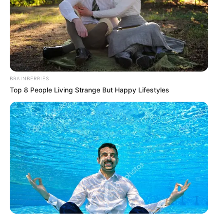
Η επιστροφή στη Μουρτερή
Παρά τη βαθιά του αγάπη για την Αθωνική
Πολιτεία, το 1981 η καρδιά του τον επανέφερε
BRAINBERRIES
στη Μουρτερή.
Top 8 People Living Strange But Happy Lifestyles
Στον τόπο που γεννήθηκε, μετέτρεψε ένα
μικρό ησυχαστήριο σε ένα πνευματικό
καταφύγιο.
Για δεκαετίες, ο Γέροντας υπήρξε ο
«πνευματικός φάρος» για χιλιάδες πιστούς
που αναζητούσαν παρηγοριά, πνευματική
καθοδήγηση και την απλότητα της πίστης.