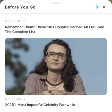
Before You Go
BRAINBERRIES
Remember Them? These '90s Couples Defined An Era—See
The Complete List
Σε κλίμα βαθιάς συγκίνησης και
αναστάσιμης ελπίδας τελέστηκε χθες,
Σάββατο, η εξόδιος ακολουθία του Γέροντα
Ακάκιου (κατά κόσμον Νικολάου), ο οποίος
«έφυγε» πλήρης ημερών, αφήνοντας πίσω
του μια σπουδαία πνευματική
BRAINBERRIES
παρακαταθήκη
2025’s Most Impactful Celebrity Farewells