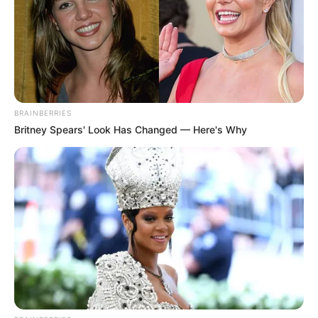
ΜΟΥΡΤΕΡΗ
BRAINBERRIES
Britney Spears' Look Has Changed — Here's Why
ΤΑΥΤΟΤΗΤΑ ΚΑΙ ΕΠΙΚΟΙΝΩΝΙΑ
ΟΡΟΙ ΧΡΗΣΗΣ