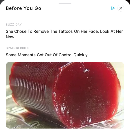
Before You Go
BUZZ DAY
She Chose To Remove The Tattoos On Her Face. Look At Her
Now
BRAINBERRIES
Some Moments Got Out Of Control Quickly
Σε ηλικία 99 ετών, ο ταπεινός ασκητής που
επέστρεψε στη γενέτειρά του για να
ιδρύσει το Ησυχαστήριο της
Μεταμορφώσεως του Σωτήρος, παρέδωσε
το πνεύμα του στον Κύριο
TAKEAWAYS
AI