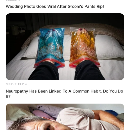
Wedding Photo Goes Viral After Groom's Pants Rip!
NERVE FLOW
Neuropathy Has Been Linked To A Common Habit. Do You Do
It?