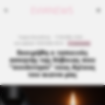
Γιώργος Κουτσελίνης
·
17.04.2026, 19:20
·
0 Comments
Last updated:
18.04.2026, 09:16
·
Εκοιμήθη ο ταπεινός
ασκητής της Εύβοιας που
“συνάντησε” τους Αγίους
του αιώνα μας