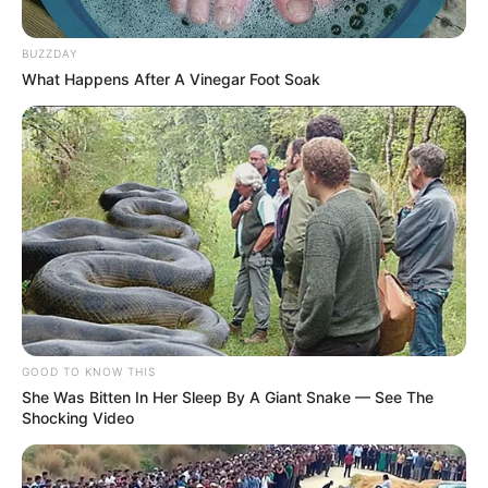
BUZZDAY
What Happens After A Vinegar Foot Soak
GOOD TO KNOW THIS
She Was Bitten In Her Sleep By A Giant Snake — See The
Shocking Video