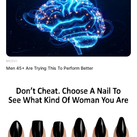
MEDVI
Men 45+ Are Trying This To Perform Better
Η Αθωνική Πολιτεία και η
μετονομασία σε Ακάκιο
Το 1967, η καρδιά του τον κάλεσε στην
«έρημο» του Αγίου Όρους. Ξεκινώντας από τα
Καυσοκαλύβια, έλαβε το Μεγάλο Σχήμα από
τον Γέροντα Παντελεήμονα Γιαμά, παίρνοντας
το όνομα Ακάκιος, προς τιμήν του Αγίου