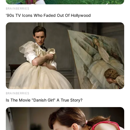
BRAINBERRIES
’90s TV Icons Who Faded Out Of Hollywood
BRAINBERRIES
Is The Movie "Danish Girl" A True Story?
TAGS
ΣΕΙΣΜΟΣ