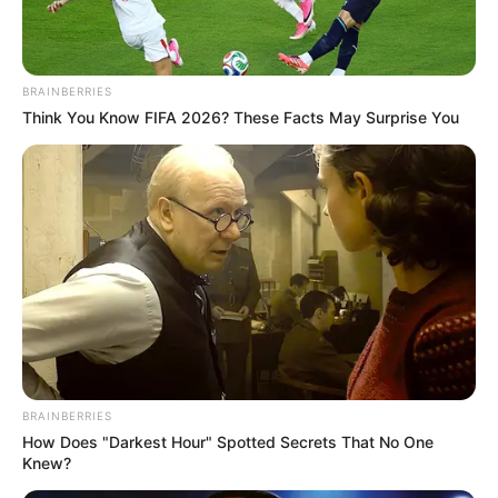
BRAINBERRIES
Think You Know FIFA 2026? These Facts May Surprise You
BRAINBERRIES
How Does "Darkest Hour" Spotted Secrets That No One
Knew?