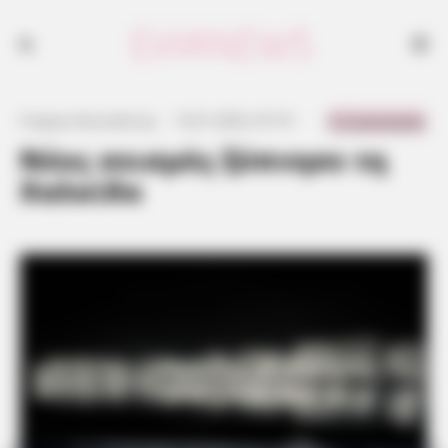
0 Comments
Γιώργος Κουτσελίνης
·
13.01.2023, 07:19
·
·
Νέος σεισμός ξύπνησε τη
Χαλκίδα