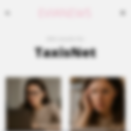
494 results for
TaxisNet