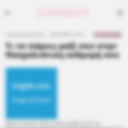
0 Comments
Γιώργος Κουτσελίνης
·
30.04.2024, 23:10
·
·
Τι να πάρεις μαζί σου στην
Πασχαλιάτικη εκδρομή σου
Έχουν μείνει λίγες μόνο μέρες για τις