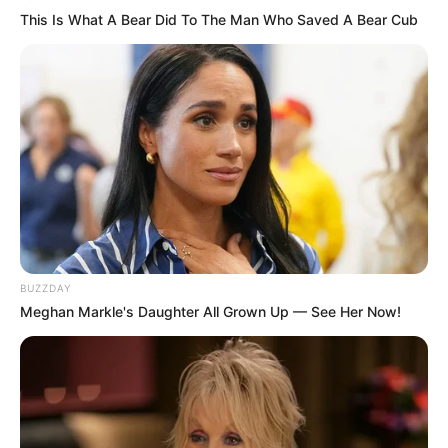
This Is What A Bear Did To The Man Who Saved A Bear Cub
BUZZDAY
Meghan Markle's Daughter All Grown Up — See Her Now!