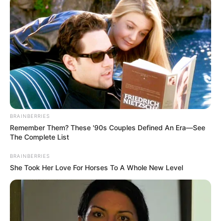
Οργή για τροχαίο στην Νέα Αρτάκη
Ακολουθήστε το evianews.com στο
Google
News
ΤΑ ΠΙΟ ΔΗΜΟΦΙΛΗ
BRAINBERRIES
Remember Them? These '90s Couples Defined An Era—See
The Complete List
BRAINBERRIES
She Took Her Love For Horses To A Whole New Level