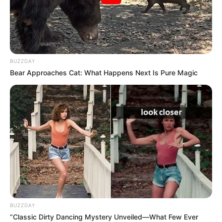
TAGS
ΕΥΒΟΙΑ
ΠΑΛΙΑ ΓΕΦΥΡΑ ΧΑΛΚΙΔΑΣ
BUZZDAY
Bear Approaches Cat: What Happens Next Is Pure Magic
ΤΑΥΤΟΤΗΤΑ ΚΑΙ ΕΠΙΚΟΙΝΩΝΙΑ
ΟΡΟΙ ΧΡΗΣΗΣ
BUZZDAY
“Classic Dirty Dancing Mystery Unveiled—What Few Ever