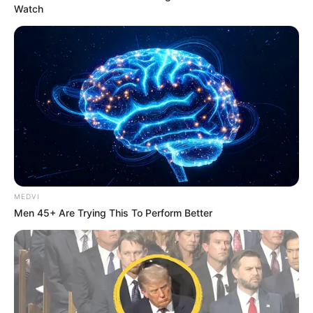
Watch
MEDVI
Men 45+ Are Trying This To Perform Better