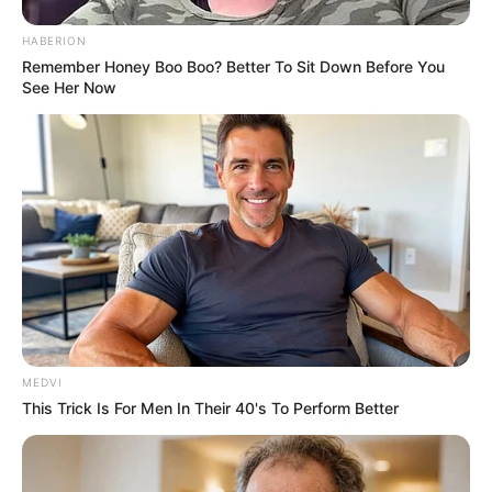
Ακολουθήστε το evianews.com στο
Google
News
HABERION
Remember Honey Boo Boo? Better To Sit Down Before You
ΤΑ ΠΙΟ ΔΗΜΟΦΙΛΗ
See Her Now
MEDVI
This Trick Is For Men In Their 40's To Perform Better