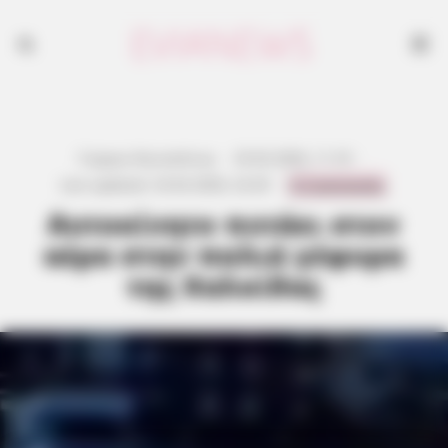
Γιώργος Κουτσελίνης
·
25.02.2026, 11:19
·
0 Comments
Last updated:
23.02.2026, 22:20
·
Αυτοκίνητο πετάει στον
αέρα στην παλιά γέφυρα
της Χαλκίδας