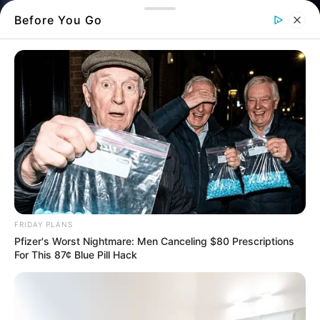
Before You Go
Το αυτοκίνητο που... πέταξε πάνω από τη γέφυρα της - Πηγή: “Death
On the Run”
FRIDAY PLANS
Pfizer's Worst Nightmare: Men Canceling $80 Prescriptions
Αυτοκίνητο κάνει θεαματικό άλμα στην
For This 87¢ Blue Pill Hack
παλιά γέφυρα της Χαλκίδας στην Εύβοια
Στην παρακάτω φωτογραφία, θα δείτε μια
μοναδική σκηνή που εκτυλίχθηκε στην
παλιά