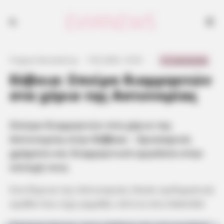
0 Comments
Γιώργος Κουτσελίνης
·
7.02.2025, 14:53
·
·
Εύβοια: Σπείρα διαρρηκτών
στα χέρια της Αστυνομίας
Σπείρα διαρρηκτών στα χέρια της
Αστυνομίας στην
Εύβοια
– Χρυσαφικά,
χρήματα και διαρρηκτικά εργαλεία στην
κατοχή τους
Στα δίχτυα της Αστυνομίας έπεσε εγκληματική
ομάδα που είχε ρημάξει σπίτια στη Χαλκίδα!