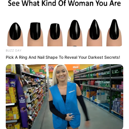
έφυγε από την ζωή
Ακολουθήστε το evianews.com στο
Google
News
ΤΑ ΠΙΟ ΔΗΜΟΦΙΛΗ
BUZZ DAY
Pick A Ring And Nail Shape To Reveal Your Darkest Secrets!