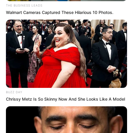
THE BUSINESS LEADS
Walmart Cameras Captured These Hilarious 10 Photos.
BUZZ DAY
Chrissy Metz Is So Skinny Now And She Looks Like A Model