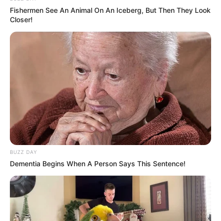
Fishermen See An Animal On An Iceberg, But Then They Look
Closer!
BUZZ DAY
Dementia Begins When A Person Says This Sentence!