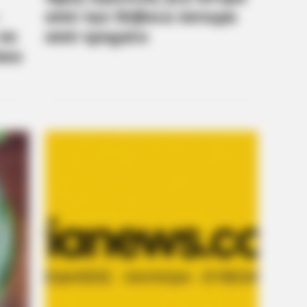
Sli
CTA FAVORITE
et to feeling your best
Why this ordinary drink i
every day