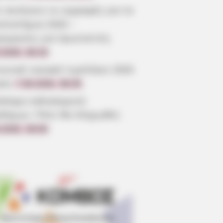
 ανοίγουν οι εγγραφές για τα
επιστήμια 2026 –
ρομηνίες για πρωτοετείς
.2026, 08:19
ωνικό οικιακό τιμολόγιο 2026
ηση
7.08.2026, 08:05
όσημο καλοκαιριού
οδόμων: Πότε θα πληρωθεί;
.2026, 08:00