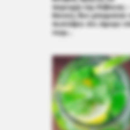
With This Movie?
CTA FAVORITE
Why this ordinary drink is the secr
every day