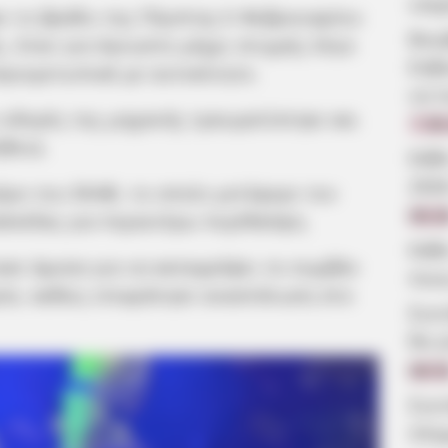
νεκ
 το βράδυ της Πέμπτης 6 Φεβρουαρίου
Βου
, όταν για άγνωστο μέχρι στιγμής λόγο
Εύβ
γιομετωπικά με αυτοκίνητο.
να π
οδηγός της μηχανής τραυματίστηκε και
7.08
θεια.
Κάθ
202
ρο του ΕΚΑΒ, το οποίο μετέφερε τον
09:2
λκίδας για περαιτέρω περίθαλψη.
Κάθ
σε άμεσα για να καταγράψει το συμβάν
ποιε
ρία, καθώς επικράτησε αναστάτωση στο
Συν
θα γ
08:5
Συν
πλη