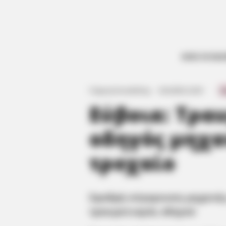
ΟΛΕΣ ΟΙ ΕΙΔ
Γιώργος Κουτσελίνης
·
6.02.2025, 22:30
·
·
0
Εύβοια: Τρα
οδηγός μηχα
τροχαίο
Σφοδρή σύγκρουση μηχανής
τραυματισμός οδηγού