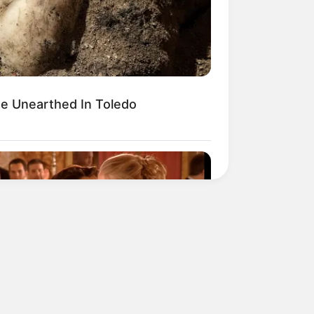
e Unearthed In Toledo
BERRIES
 Hot For TV? These Scenes