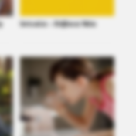
CTA LOVE
BRAIN
 So
Why everything you thought you
It's
knew about water might be wrong
Mem