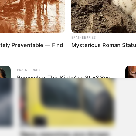
BRAINBERRIES
tely Preventable — Find
Mysterious Roman Statu
BRAINBERRIES
Remember This Kick-Ass Star? See
His Shocking Transformation
BRAIN
r
Too