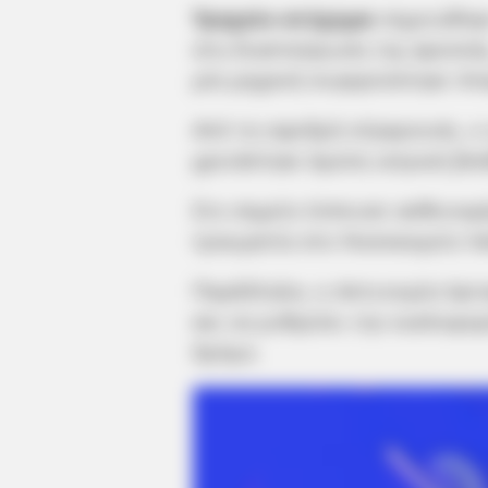
Τροχαίο ατύχημα
σημειώθηκε
στη διασταύρωση της Δροσιάς
μία μηχανή συγκρούστηκε πλα
Από τη σφοδρή σύγκρουση, ο 
χρειάστηκε άμεση ιατρική βοή
Στο σημείο έσπευσε ασθενοφό
τραυματία στο Νοσοκομείο Χα
Παράλληλα, η Αστυνομία έφτα
και να ρυθμίσει την κυκλοφο
δρόμο.