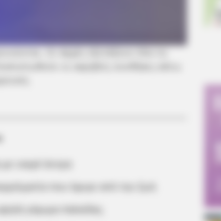
ευνώνται. Οι Αρχές εξετάζουν όλα τα
ιαπιστωθούν οι ακριβείς συνθήκες κάτω
κρουση.
α
 με νεκρό άντρα
αγγελματία που έφυγε από την ζωή
 υψηλή γέφυρα Χαλκίδας