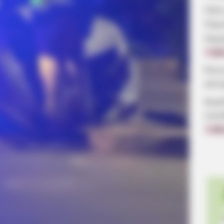
Πότε
Παν
Ημε
7.08
Κοιν
αίτ
Δωρ
οικ
7.08