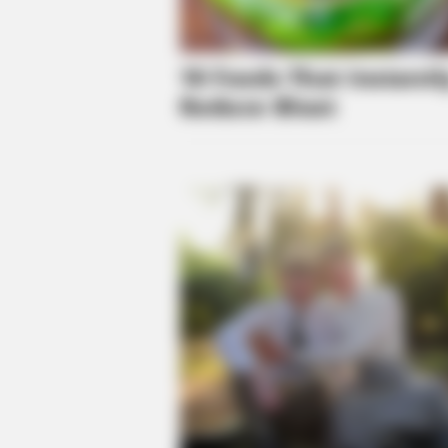
BRAINBERRIES
How They Made Little Simba Look
Lifelike in 'The Lion King'