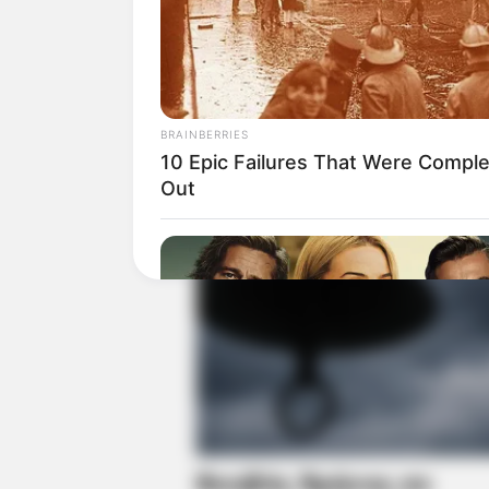
BRAINBERRIES
10 Epic Failures That Were Comple
Out
BRAINBERRIES
Tarantino Wants To End His Caree