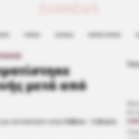
ευβοια νεα
ΗΣΕΙΣ
ΕΥΒΟΙΑ
ΧΑΛΚΙΔΑ
ΒΟΡΕΙΑ ΕΥΒΟΙΑ
Ν
 Comments
Τελ
υματίστηκε
νής μετά από
Μερο
θα κ
 με αυτοκίνητο στην
Εύβοια
– Σοβαρός
8.08
Τρα