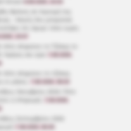
ρό άντρα
8.08.2026, 10:20
βός θρήνος σε περιοχή της
οιας – Κανείς δεν μπορούσε
ιστέψει ότι έφυγε τόσο νωρίς
.2026, 19:47
ε πότε κληρώνει το Τζόκερ το
6: Ημέρες και ώρα
7.08.2026,
6
ε πότε κληρώνει το τζόκερ,
ς οι μέρες;
7.08.2026, 09:20
τάξεις Οκτωβρίου 2026: Πότε
ίνει η πληρωμή;
7.08.2026,
3
τάξεις Σεπτεμβρίου 2026
ρωμή
7.08.2026, 08:39