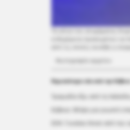
Τα αίτια του ατυχήματος διερ
ενδεχόμενα προκειμένου να δ
από τις οποίες συνέβη η σύγ
Φωτογραφία αρχείου
Περισσότερα νέα από την Εύβοι
Τραγωδία έξω από τη Χαλκίδα
Εύβοια: Θλίψη για γνωστό επ
ΣΟΚ: Γυναίκα έπεσε από την