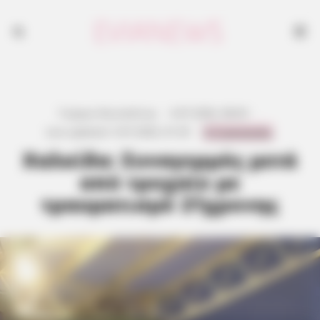
Γιώργος Κουτσελίνης
·
4.07.2026, 08:45
·
0 Comments
Last updated:
5.07.2026, 01:35
·
Χαλκίδα: Συναγερμός μετά
από τροχαίο με
τραυματισμό 21χρονης