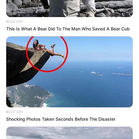
BUZZ DAY
This Is What A Bear Did To The Man Who Saved A Bear Cub
BUZZ DAY
Shocking Photos Taken Seconds Before The Disaster