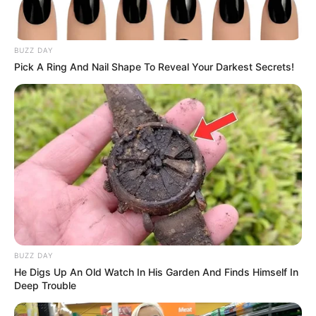
BUZZ DAY
Pick A Ring And Nail Shape To Reveal Your Darkest Secrets!
BUZZ DAY
He Digs Up An Old Watch In His Garden And Finds Himself In
Deep Trouble