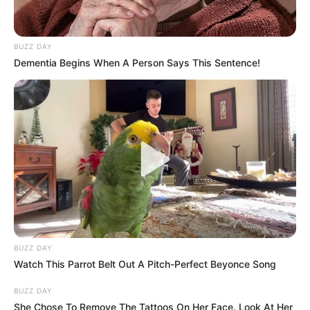
BUZZ DAY
Dementia Begins When A Person Says This Sentence!
BUZZ DAY
Watch This Parrot Belt Out A Pitch-Perfect Beyonce Song
BUZZ DAY
She Chose To Remove The Tattoos On Her Face. Look At Her