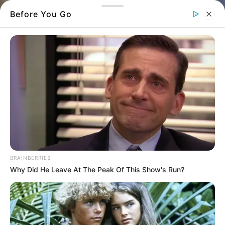
Before You Go
BRAINBERRIES
Why Did He Leave At The Peak Of This Show's Run?
Αναστάτωση επικράτησε το μεσημέρι της
Πέμπτης στην καρδιά της
Χαλκίδας
, όταν
ένας ξαφνικός ήχος φρεναρίσματος και μια
δυνατή σύγκρουση πάγωσαν τους