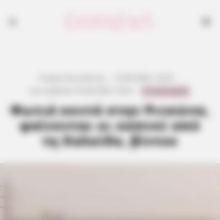
Γιώργος Κουτσελίνης
·
22.06.2026, 16:29
·
0 Comments
Last updated:
22.06.2026, 18:32
·
Φωτιά κοντά στην Ριτσώνα,
φαίνονται οι καπνοί από
τη Χαλκίδα, βίντεο