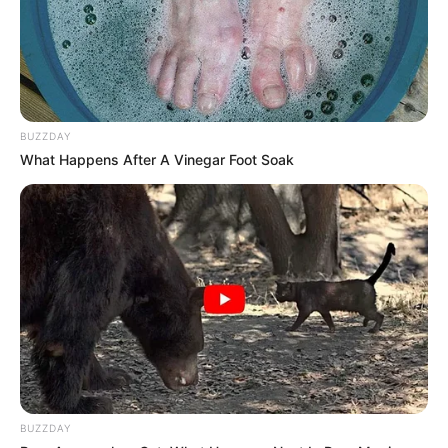
BUZZDAY
What Happens After A Vinegar Foot Soak
BUZZDAY