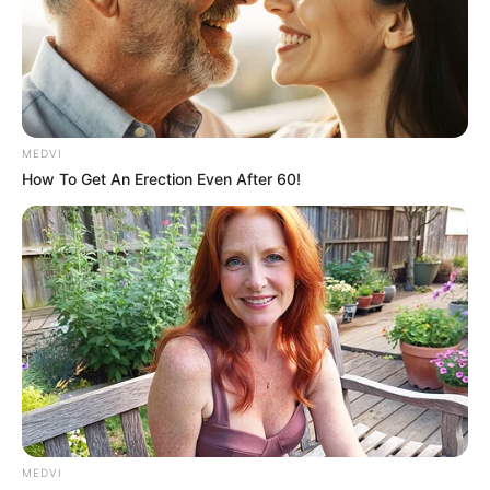
MEDVI
How To Get An Erection Even After 60!
MEDVI