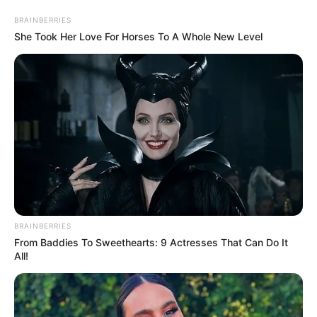
BRAINBERRIES
She Took Her Love For Horses To A Whole New Level
Φωτιά ξέσπασε το μεσημέρι της Δευτέρας
(22/06) σε περιοχή κοντά στην Ριτσώνα και
συγκεκριμένα στον Ελεώνα.
Η κινητοποίηση της Πυροσβεστικής ήταν
άμεση.
BRAINBERRIES
Στο σημείο μετέβησαν 37 πυροσβέστες, 2
From Baddies To Sweethearts: 9 Actresses That Can Do It
All!
πεζοπόρα, 11 οχήματα ενώ σηκώθηκε και ένα
ελικόπτερο.