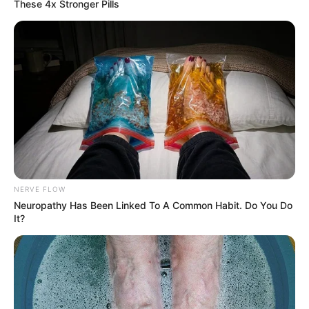
These 4x Stronger Pills
NERVE FLOW
Neuropathy Has Been Linked To A Common Habit. Do You Do
It?