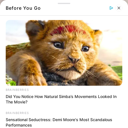
Before You Go
Φωτιά
Συναγερμός στην πυροσβεστική, σηκώθηκαν
εναέρια μέσα για να περιορίσουν την
BRAINBERRIES
Did You Notice How Natural Simba’s Movements Looked In
εξάπλωση της.
The Movie?
BRAINBERRIES
Sensational Seductress: Demi Moore's Most Scandalous
Performances