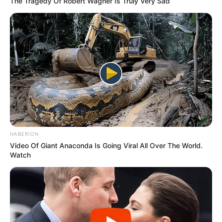
The Tragedy Of Robert Wagner Is Truly Very Sad
ΤΑΥΤΟΤΗΤΑ ΚΑΙ ΕΠΙΚΟΙΝΩΝΙΑ
ΟΡΟΙ ΧΡΗΣΗΣ
HABERION
Video Of Giant Anaconda Is Going Viral All Over The World.
Watch
© 2025 EVIANEWS του Γιώργου Κουτσελίνη