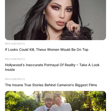
κατάστημα.
Σε κλάσματα δευτερολέπτου σπάει την
γυάλινη πόρτα και μπαίνει στο μίνι μάρκετ
σαν να μην συμβαίνει τίποτα. Μέσα σε λίγα
δευτερόλεπτα αφαίρεσε το συρτάρι της
BRAINBERRIES
ταμειακής μηχανής καθώς και πακέτα με
If Looks Could Kill, These Women Would Be On Top
τσιγάρα. Τα αρπάζει και χάνεται στα στενά
στη
Χαλκίδα
.
BRAINBERRIES
Hollywood's Inaccurate Portrayal Of Reality – Take A Look
Inside
Περισσότερα νέα από την Εύβοια
BRAINBERRIES
The Insane True Stories Behind Cameron's Biggest Films
Εύβοια: Θλίψη για γνωστό επαγγελματία που
έφυγε από την ζωή
ΣΟΚ: Γυναίκα έπεσε από την υψηλή γέφυρα