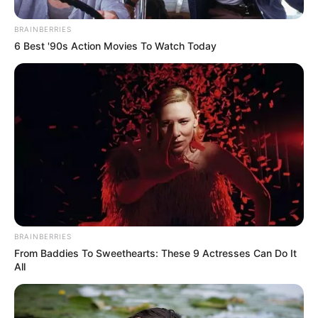
BRAINBERRIES
6 Best '90s Action Movies To Watch Today
BRAINBERRIES
From Baddies To Sweethearts: These 9 Actresses Can Do It
All