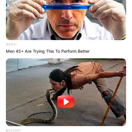
MEDVI
Men 45+ Are Trying This To Perform Better
BUZZDAY