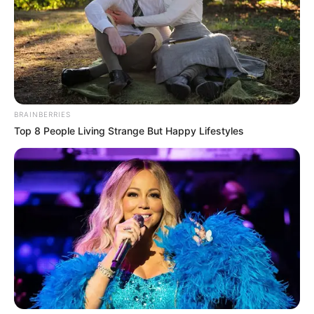
Χαλκίδας
Εύβοια: Θλίψη για γνωστό επαγγελματία που
έφυγε από την ζωή
Ακολουθήστε το evianews.com στο
Google
News
BRAINBERRIES
Top 8 People Living Strange But Happy Lifestyles
ΤΑ ΠΙΟ ΔΗΜΟΦΙΛΗ