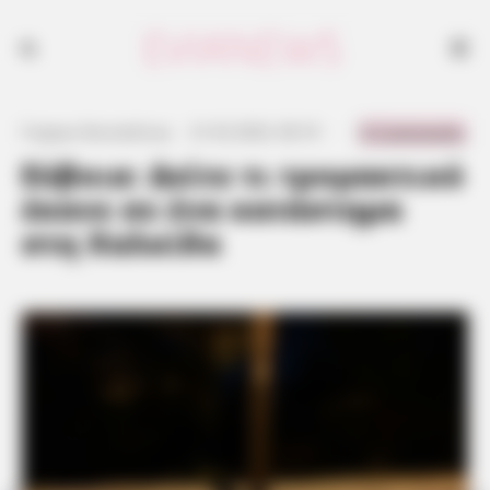
0 Comments
Γιώργος Κουτσελίνης
·
21.02.2023, 00:10
·
·
Εύβοια: Δείτε τι τρομακτικό
έκανε σε ένα κατάστημα
στη Χαλκίδα