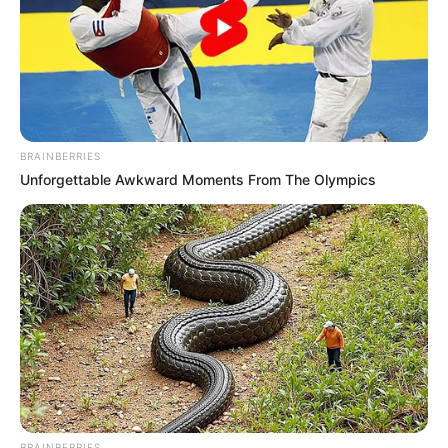
BRAINBERRIES
Unforgettable Awkward Moments From The Olympics
BRAINBERRIES