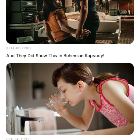
BRAINBERRIES
And They Did Show This In Bohemian Rapsody!
CTA FAVORITE