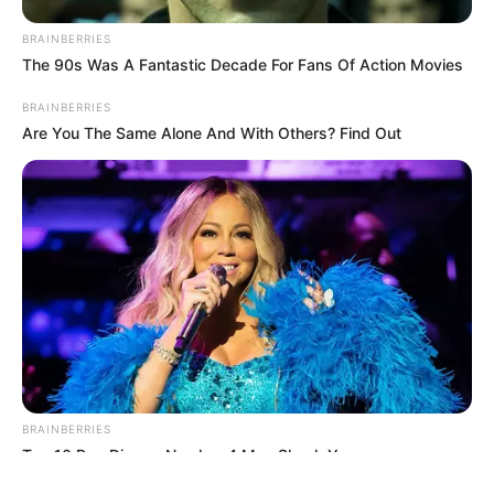
BRAINBERRIES
The 90s Was A Fantastic Decade For Fans Of Action Movies
BRAINBERRIES
Are You The Same Alone And With Others? Find Out
ΤΑΥΤΟΤΗΤΑ ΚΑΙ ΕΠΙΚΟΙΝΩΝΙΑ
ΟΡΟΙ ΧΡΗΣΗΣ
© 2025 EVIANEWS του Γιώργου Κουτσελίνη
BRAINBERRIES
Top 10 Pop Divas - Number 4 May Shock You