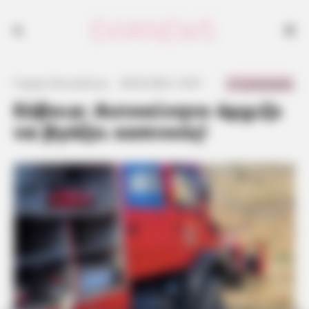
0 Comments
Γιώργος Κουτσελίνης
·
28.06.2023, 16:07
·
·
Εύβοια: Αυτοκίνητο άρχιζε
να βγάζει καπνούς!