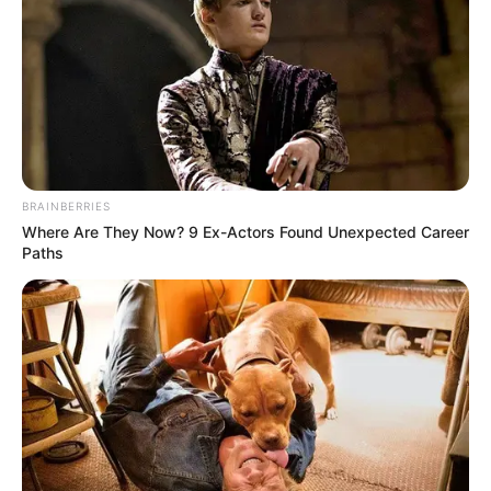
BRAINBERRIES
Where Are They Now? 9 Ex-Actors Found Unexpected Career
Paths