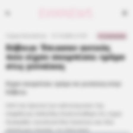
0 Comments
Γιώργος Κουτσελίνης
·
31.10.2024, 21:55
·
·
Εύβοια: Έπιασαν αυτούς
που είχαν σκορπίσει τρόμο
στις γυναίκες
Είχαν σκορπίσει τρόμο σε γυναίκες στην
Εύβοια.
Από την έρευνα των αστυνομικών της
Ασφάλειας Χαλκίδας διαπιστώθηκε ότι είχαν
διαπράξει συνολικά δύο ληστείες και δύο
απόπειρες κλοπής, το τελευταίο