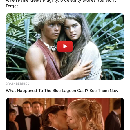
When Fame Meets Fragility: 6 Celebrity Stories You Won't
Forget
BRAINBERRIES
What Happened To The Blue Lagoon Cast? See Them Now