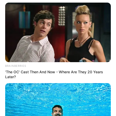
Χαλκίδας
Ακολουθήστε το evianews.com στο
Google
News
ΤΑ ΠΙΟ ΔΗΜΟΦΙΛΗ
BRAINBERRIES
'The OC' Cast Then And Now - Where Are They 20 Years
Later?