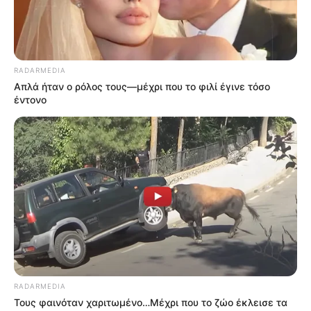
Περισσότερα νέα από την Εύβοια
Τραγωδία στη Χαλκίδα: Βρήκαν έναν άντρα
RADARMEDIA
νεκρό
Απλά ήταν ο ρόλος τους—μέχρι που το φιλί έγινε τόσο
έντονο
Πότε θα έρθει το ρεύμα στη Χαλκίδα;
Άντρας άφησε την τελευταία του πνοή σε
παραλία κοντά στη Χαλκίδα
Ακολουθήστε το evianews.com στο
Google
News
ΤΑ ΠΙΟ ΔΗΜΟΦΙΛΗ
RADARMEDIA
Τους φαινόταν χαριτωμένο…Μέχρι που το ζώο έκλεισε τα