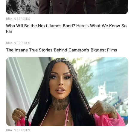
BRAINBERRIES
Who Will Be the Next James Bond? Here's What We Know So
Far
BRAINBERRIES
The Insane True Stories Behind Cameron's Biggest Films
TAGS
BRAINBERRIES
ΧΑΛΚΙΔΑ ΝΕΑ