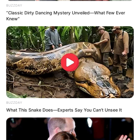
BUZZDAY
“Classic Dirty Dancing Mystery Unveiled—What Few Ever
Knew"
BUZZDAY
What This Snake Does—Experts Say You Can't Unsee It