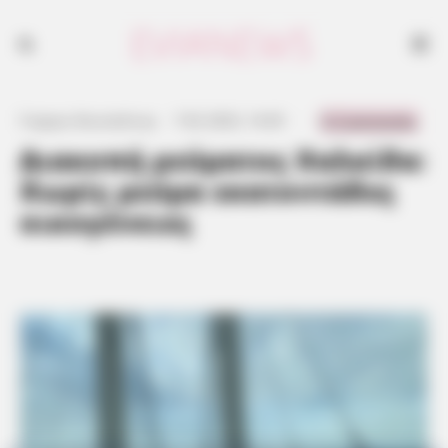
0 Comments
Γιώργος Κουτσελίνης
·
7.02.2023, 14:45
·
·
Διακοπή ρεύματος Χαλκίδα:
Χωρίς ρεύμα εκατοντάδες
οικογένειες