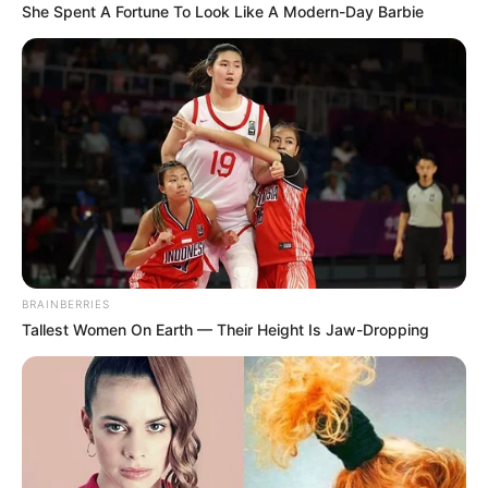
She Spent A Fortune To Look Like A Modern-Day Barbie
ΤΑΥΤΟΤΗΤΑ ΚΑΙ ΕΠΙΚΟΙΝΩΝΙΑ
ΟΡΟΙ ΧΡΗΣΗΣ
BRAINBERRIES
Tallest Women On Earth — Their Height Is Jaw-Dropping
© 2025 EVIANEWS του Γιώργου Κουτσελίνη