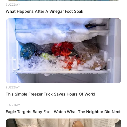
BUZZDAY
αντιμέτωποι με τις απρόβλεπτες εκδηλώσεις
What Happens After A Vinegar Foot Soak
του καιρού.
BUZZDAY
Ο δήμος αντέδρασε άμεσα, με συνεργεία
This Simple Freezer Trick Saves Hours Of Work!
καθαρισμού να ξεκινούν τις εργασίες
BUZZDAY
αποκατάστασης.
Eagle Targets Baby Fox—Watch What The Neighbor Did Next
Οι
κάτοικοι
, αν και έζησαν την ένταση της