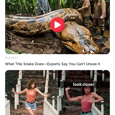
BUZZDAY
What This Snake Does—Experts Say You Can't Unsee It