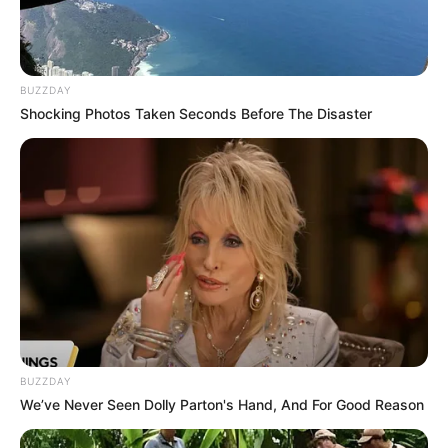
BUZZDAY
Shocking Photos Taken Seconds Before The Disaster
BUZZDAY
We’ve Never Seen Dolly Parton's Hand, And For Good Reason