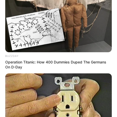
φύσης, ενώθηκαν για να αντιμετωπίσουν τις
συνέπειες και να επαναφέρουν τη φυσική
ομορφιά της περιοχής τους.
BUZZDAY
Operation Titanic: How 400 Dummies Duped The Germans
On D-Day
Οι επιπτώσεις των δυνατών ανέμων
υπενθυμίζουν σε όλους μας την ανάγκη για
σεβασμό και προσοχή στη φύση.
Η δύναμη των ανέμων μπορεί να είναι