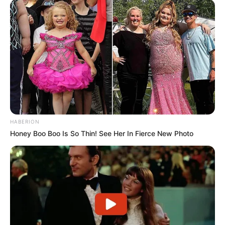
HABERION
Honey Boo Boo Is So Thin! See Her In Fierce New Photo