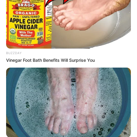
περιοχή
της Δροσιάς.
BUZZDAY
Vinegar Foot Bath Benefits Will Surprise You
Άμμος, σκουπίδια, μικρά αντικείμενα, και
ξύλα σηκώθηκαν από τα κύματα, σχεδόν
καλύπτοντας τον παραλιακό δρόμο.
Οι φωτογραφίες του τοπίου μαρτυρούν την
ορμητική δύναμη της φύσης
και την
ανθεκτικότητα των κατοίκων που βρίσκονται