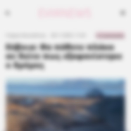
0 Comments
Γιώργος Κουτσελίνης
·
28.11.2023, 11:24
·
·
Εύβοια: Θα πάθετε πλάκα
αν δείτε πως εξαφανίστηκε
ο δρόμος