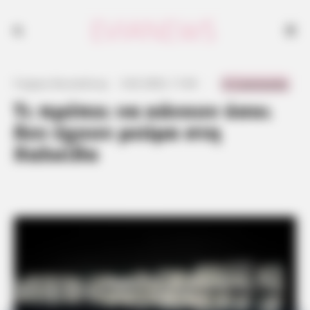
0 Comments
Γιώργος Κουτσελίνης
·
3.02.2023, 11:04
·
·
Τι πρέπει να κάνουν όσοι
δεν έχουν ρεύμα στη
Χαλκίδα