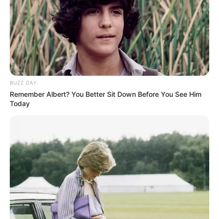
BUZZ DAY
TAGS
Remember Albert? You Better Sit Down Before You See Him
ΧΑΛΚΙΔΑ ΝΕΑ
Today