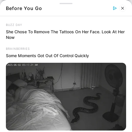
Before You Go
BUZZ DAY
She Chose To Remove The Tattoos On Her Face. Look At Her
Now
Και όμως υπάρχουν νοικοκυριά το 2023 που
BRAINBERRIES
δεν έχουν
ρεύμα
στα σπίτια τους στη
Some Moments Got Out Of Control Quickly
Χαλκίδα
.
Όσα σπίτια δεν έχουν ηλεκτρικό ρεύμα
μπορούν να ξανά αποκτήσουν με μια απλή
κίνηση που θα σας περιγράψουμε παρακάτω.
Σύμφωνα με Κοινή Υπουργική Απόφαση, οι
καταναλωτές στη
Χαλκίδα
, με χαμηλά
εισοδήματα που έχουν αποσυνδεθεί από το
δίκτυο παροχής ηλεκτρικής ενέργειας, λόγω