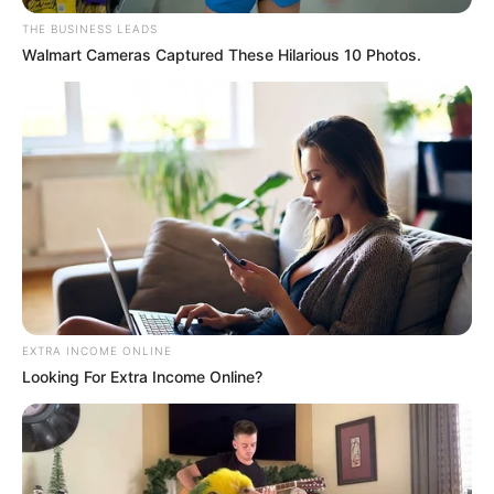
News
THE BUSINESS LEADS
ΤΑ ΠΙΟ ΔΗΜΟΦΙΛΗ
Walmart Cameras Captured These Hilarious 10 Photos.
EXTRA INCOME ONLINE
Looking For Extra Income Online?