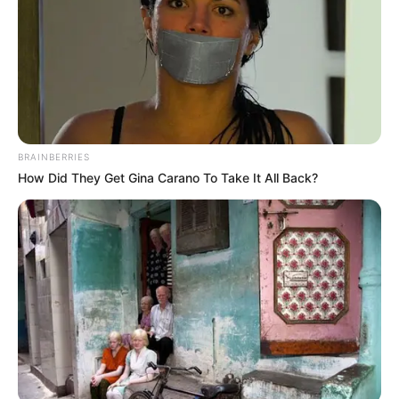
Λίγες ώρες αργότερα, ο Δήμος Χαλκιδέων
επικοινώνησε τηλεφωνικά με τη Διοίκηση
του ΟΣΕ, επισημαίνοντας τον υπαρκτό
κίνδυνο της λειτουργίας των σιδηροδρομικών
διαβάσεων της Δημοτικής Ενότητας Αυλίδος,
ζητώντας τις άμεσες ενέργειες, για τη
BRAINBERRIES
διασφάλιση της ασφάλειας πεζών και
How Did They Get Gina Carano To Take It All Back?
οχημάτων.
Όταν η τύχη χαμογελά, το μόνο που μένει
είναι να κρατήσεις γερά το τιμόνι.
Ήταν ο πιο τυχερός οδηγός αυτοκινήτου στην Εύβοια
μιας και γλίτωσε από βέβαιο δυστύχημα