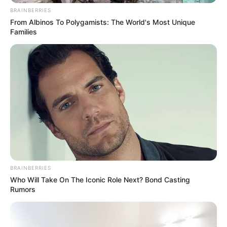
BRAINBERRIES
From Albinos To Polygamists: The World's Most Unique
Περισσότερα νέα από την Εύβοια
Families
Τραγωδία στη Χαλκίδα: Βρήκαν έναν άντρα
νεκρό
Πότε θα έρθει το ρεύμα στη Χαλκίδα;
Άντρας άφησε την τελευταία του πνοή σε
παραλία κοντά στη Χαλκίδα
Ακολουθήστε το evianews.com στο
Google
News
BRAINBERRIES
Who Will Take On The Iconic Role Next? Bond Casting
ΤΑ ΠΙΟ ΔΗΜΟΦΙΛΗ
Rumors