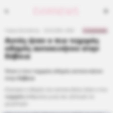
Ήταν ο πιο τυχερός οδηγός αυτοκινήτου στην Εύβοια
0 Comments
Γιώργος Κουτσελίνης
·
23.03.2025, 18:08
·
·
Αυτός ήταν ο πιο τυχερός
οδηγός αυτοκινήτου στην
Εύβοια
Ήταν ο πιο τυχερός οδηγός αυτοκινήτου
στην
Εύβοια
Σίγουρα ο οδηγός του αυτοκινήτου ήταν ο πιο
τυχερός
άνθρωπος μιας και γλύτωσε τα
χειρότερα.