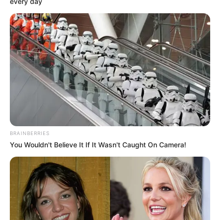
every day
BRAINBERRIES
You Wouldn't Believe It If It Wasn't Caught On Camera!