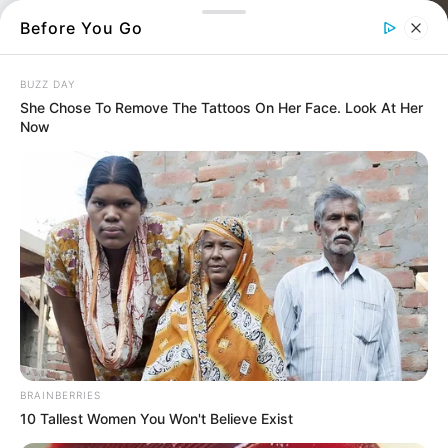
Before You Go
BUZZ DAY
She Chose To Remove The Tattoos On Her Face. Look At Her
Now
Την τελευταία του πνοή άφησε ο
συνταξιούχος δάσκαλος Γιώργος
Μποσινάκης, βυθίζοντας στη θλίψη τη
Χαλκίδα
BRAINBERRIES
10 Tallest Women You Won't Believe Exist