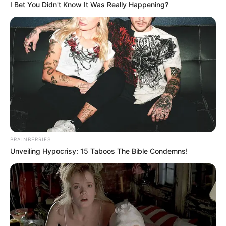
I Bet You Didn't Know It Was Really Happening?
TAGS
ΘΑΝΑΤΟΣ
ΧΑΛΚΙΔΑ ΝΕΑ
BRAINBERRIES
Unveiling Hypocrisy: 15 Taboos The Bible Condemns!