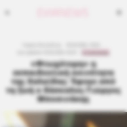
Γιώργος Κουτσελίνης
·
30.04.2026, 18:46
·
0 Comments
Last updated:
30.04.2026, 20:33
·
«Φτωχότερη» η
εκπαιδευτική κοινότητα
της Χαλκίδας: Έφυγε από
τη ζωή ο δάσκαλος Γιώργος
Μποσινάκης