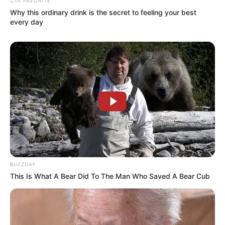
CTA FAVORITE
Why this ordinary drink is the secret to feeling your best
every day
BUZZDAY
This Is What A Bear Did To The Man Who Saved A Bear Cub