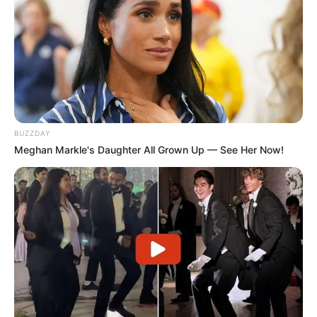
BUZZDAY
Meghan Markle's Daughter All Grown Up — See Her Now!