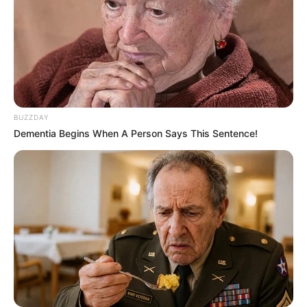
BUZZDAY
Dementia Begins When A Person Says This Sentence!