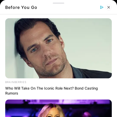
Before You Go
BRAINBERRIES
Δεν σταματούν οι δυσάρεστες ειδήσεις στη
Who Will Take On The Iconic Role Next? Bond Casting
Χαλκίδα
Rumors
Δυστυχώς άλλος ένας νέος άνθρωπος έφυγε
από την ζωή βυθίζοντας στο πένθος όσους