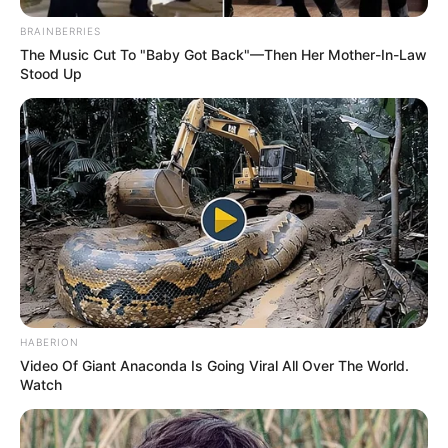
BRAINBERRIES
The Music Cut To "Baby Got Back"—Then Her Mother-In-Law
Stood Up
HABERION
Video Of Giant Anaconda Is Going Viral All Over The World.
Watch