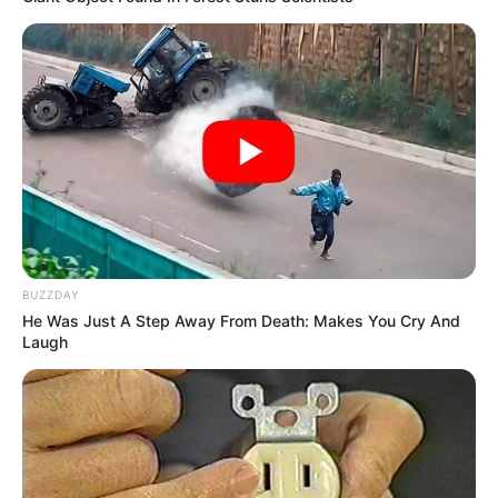
BUZZDAY
He Was Just A Step Away From Death: Makes You Cry And
TAGS
Laugh
ΧΑΛΚΙΔΑ ΝΕΑ