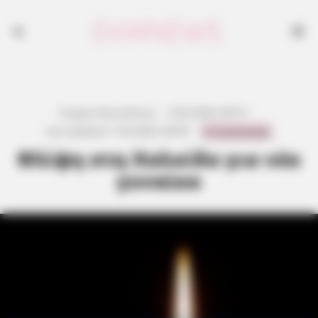
Γιώργος Κουτσελίνης
·
6.02.2026, 08:10
·
0 Comments
Last updated:
7.02.2026, 08:39
·
Θλίψη στη Χαλκίδα για νέα
γυναίκα