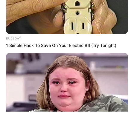
BUZZDAY
ΤΑΥΤΟΤΗΤΑ ΚΑΙ ΕΠΙΚΟΙΝΩΝΙΑ
ΟΡΟΙ ΧΡΗΣΗΣ
1 Simple Hack To Save On Your Electric Bill (Try Tonight)
© 2025 EVIANEWS του Γιώργου Κουτσελίνη
HABERION
Remember Honey Boo Boo? Better To Sit Down Before You