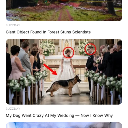
BUZZDAY
Giant Object Found In Forest Stuns Scientists
BUZZDAY
My Dog Went Crazy At My Wedding — Now I Know Why