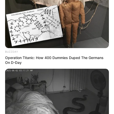
TAGS
ΘΑΝΑΤΟΣ
ΝΕΑ ΑΡΤΑΚΗ ΕΙΔΗΣΕΙΣ
BUZZDAY
Operation Titanic: How 400 Dummies Duped The Germans
On D-Day