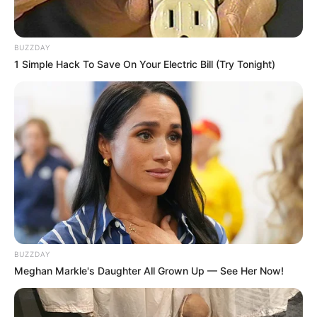
BUZZDAY
1 Simple Hack To Save On Your Electric Bill (Try Tonight)
BUZZDAY
Meghan Markle's Daughter All Grown Up — See Her Now!