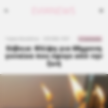
0 Comments
Γιώργος Κουτσελίνης
·
3.05.2026, 10:07
·
·
Εύβοια: Θλίψη για 68χρονη
γυναίκα που έφυγε από την
ζωή