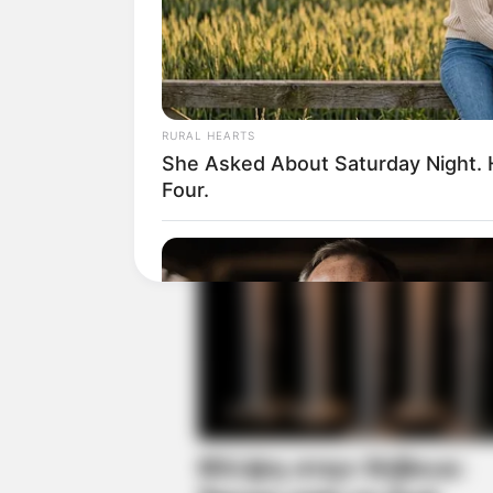
RURAL HEARTS
She Asked About Saturday Night. 
Four.
RURAL HEARTS
Single In Columbus? So Are Plenty