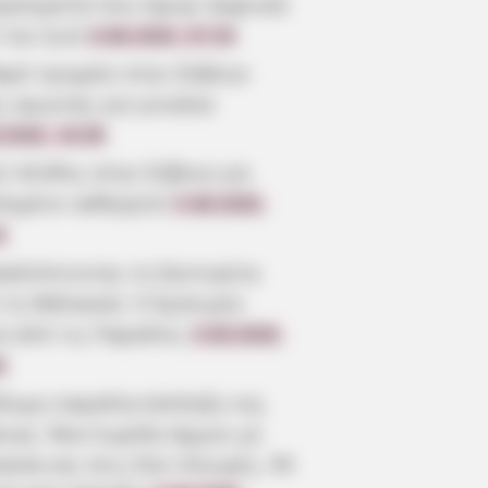
γγελματία που έφυγε ξαφνικά
 την ζωή
6.08.2026, 07:29
αρό τροχαίο στην Εύβοια:
ς αγωνίας για γυναίκα
.2026, 19:38
ύ πένθος στην Εύβοια για
πημένο καθηγητή
5.08.2026,
3
καλύπτοντας τη Σαντορίνη
 τη Θάλασσα: Η Εμπειρία
α από τις Παραλίες
5.08.2026,
0
ίδυμη παραλία-έκπληξη της
οιας: Μια λωρίδα άμμου με
σσα και στις δύο πλευρές, 90