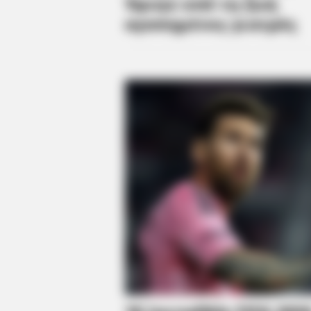
Farmers Nearby
DIGESTIVE HEALTH US
Hemorrhoids Gone In 24 Hours Wi