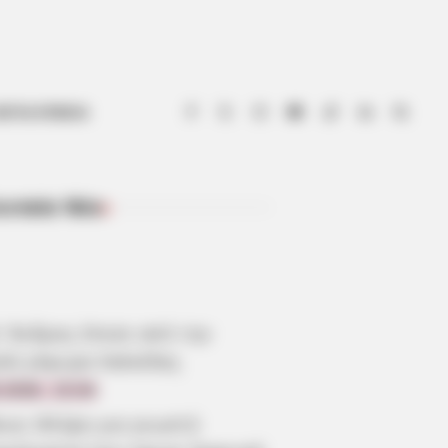
ΟΤΙΑ ΕΥΒΟΙΑ
ευταία Νέα
ΠΡΌΣΦΑΤΑ ΆΡΘΡΑ
: Άνδρας έπεσε από την
λή γέφυρα Χαλκίδας
.2026, 15:04
οια: Θλίψη για γνωστό