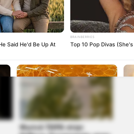
BRAINBERRIES
He Said He'd Be Up At
Top 10 Pop Divas (She's
NEURO SHARP
NEUR
 Of
Dementia And Memory Loss Have
Cog