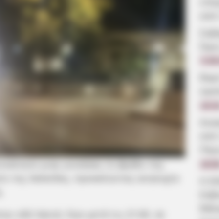
επα
από
Σοβ
Ώρε
5.08
Βαρ
αγα
19:3
Ανα
από
Πέρ
τοκίνητο μιας γυναίκας το βράδυ της
19:0
ίο της Χαλκίδας, προκαλώντας ανησυχία
Η δ
.
Εύβ
θάλα
ην οδό Χαϊνά, λίγο μετά τις 21:00, σε