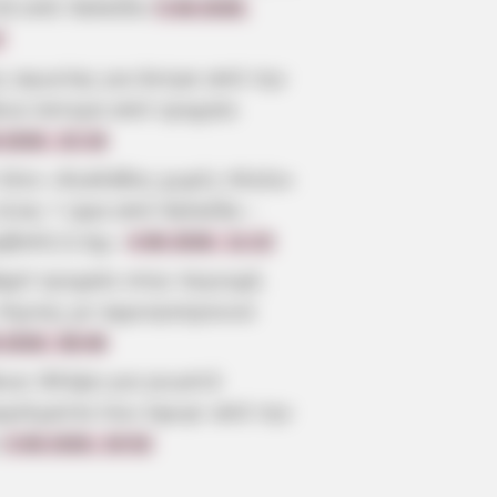
τά από Χαλκίδα
5.08.2026,
7
ς αγωνίας για άντρα από την
οια ύστερα από τροχαίο
.2026, 22:19
 λένε «Κυκλάδες χωρίς πλοίο»
είναι 1 ώρα από Χαλκίδα –
ρβολή ή όχι;
4.08.2026, 11:22
αρό τροχαίο στην περιοχή
 Λίμνης με αγριογούρουνο
.2026, 08:46
οια: Θλίψη για γνωστό
γγελματία που έφυγε από την
3.08.2026, 20:52