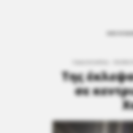
ΟΛΕΣ ΟΙ ΕΙΔ
Γιώργος Κουτσελίνης
·
9.02.2026, 0
Της έκλεψα
σε κεντρ
Χ