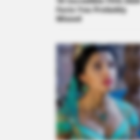
BUZZ DAY
Remember Tiger's Ex-Wife? Try No
To Smile When You See Her Now