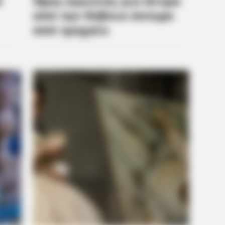
HABERION
6 Film Scenes That Shocked
Audiences Worldwide
BUZZ 
t
Vie
Hap