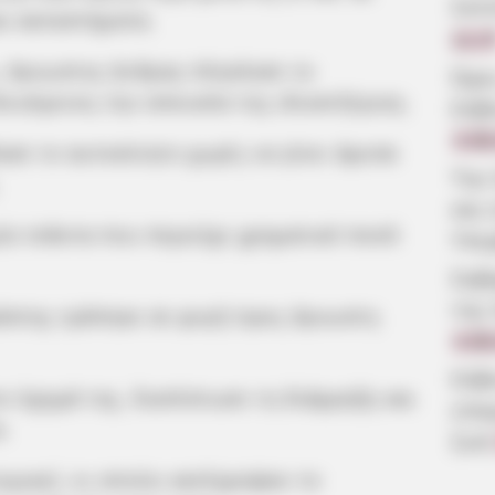
λεπ
αι καταστήματα.
11:2
, άγνωστος άνδρας πλησίασε το
Ώρε
ευόμενος την απουσία της ιδιοκτήτριας.
Εύβ
4.08
ασε το αυτοκίνητο χωρίς να γίνει άμεσα
Την
και 
ία τσάντα που περιείχε χρηματικό ποσό
Υπε
Σοβ
της
ράστης τράπηκε σε φυγή προς άγνωστη
4.08
Εύβ
ο όχημά της, διαπίστωσε τη διάρρηξη και
επα
.
ζωή
μικοί, οι οποίοι κατέγραψαν το