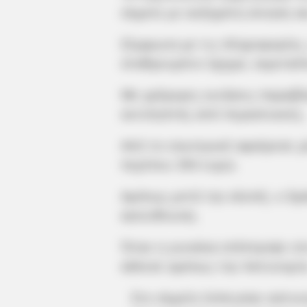
σημείο με αυξημένη κίνηση κ
Σύμφωνα με τις πληροφορίες
σταθμευμένο όχημα, εκμεταλλ
Με γρήγορες κινήσεις παραβί
αντιληπτός από περαστικούς.
Από το εσωτερικό αφαίρεσε μ
περίπου 350 ευρώ.
Αμέσως μετά την κλοπή, ο δ
κατεύθυνση.
Όταν η γυναίκα επέστρεψε στ
κάλεσε αμέσως την Αστυνομία
Στο σημείο έσπευσαν αστυνο