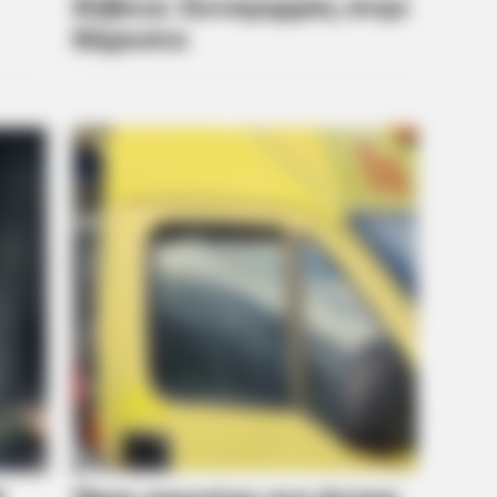
Been Linked To A Common Habit. Do
Sen
You Do It?
Whi
PAINFREE DEVICE
th This Secret Method
The Joint Pain Breakthr