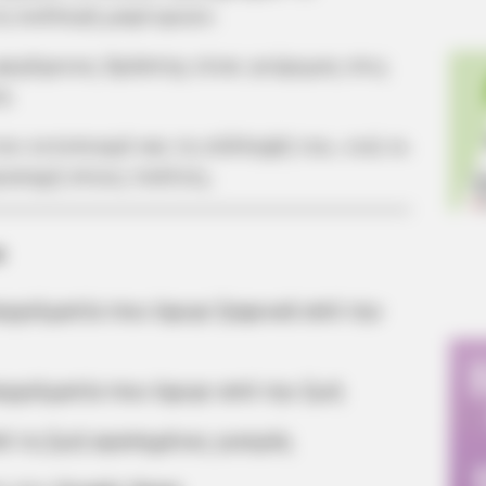
τη συλλογή μαρτυριών.
ερόμενος δράστης είναι γνώριμος στις
α.
τον εντοπισμό και τη σύλληψή του, ενώ οι
ροσοχή στους πολίτες.
α
αγγελματία που έφυγε ξαφνικά από την
αγγελματία που έφυγε από την ζωή
ό τη ζωή αγαπημένος γιατρός