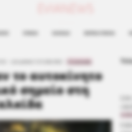
ευβοια νεα
ΗΣΕΙΣ
ΕΥΒΟΙΑ
ΧΑΛΚΙΔΑ
ΒΟΡΕΙΑ ΕΥΒΟΙΑ
Ν
Τελ
1:02
·
Last updated:
31.01.2026, 09:02
·
0 Comments
ν το αυτοκίνητο
ικό σημείο στη
ΣΟΚ
αλκίδα
υψη
6.08
Εύβ