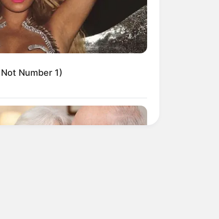
 Not Number 1)
O SHARP
nitive Decline Begins When