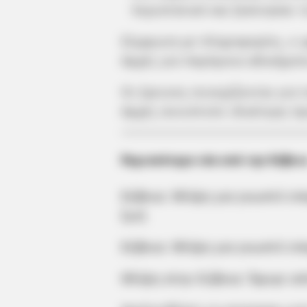
περιστατικό και ξεκίνησαν 
Σύμφωνα με πληροφορίες, ο φ
Αρχές για παρόμοια αδικήματ
Οι έρευνες συνεχίζονται για 
Αρχές συνιστούν ιδιαίτερη π
Περισσότερα νέα από την Εύβοι
Εύβοια: Θλίψη για γνωστό επ
ζωή
Εύβοια: Θλίψη για γνωστό επ
Θλίψη στην Εύβοια: Έφυγε απ