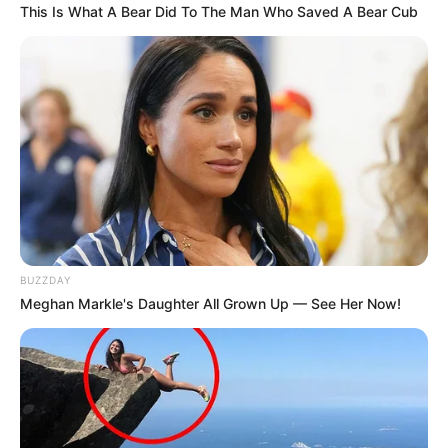
This Is What A Bear Did To The Man Who Saved A Bear Cub
BUZZDAY
Meghan Markle's Daughter All Grown Up — See Her Now!