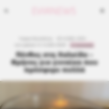
Γιώργος Κουτσελίνης
·
30.12.2025, 18:55
·
0 Comments
Last updated:
31.12.2025, 08:49
·
Πένθος στη Χαλκίδα –
Θρήνος για γυναίκα που
πρόσφερε πολλά