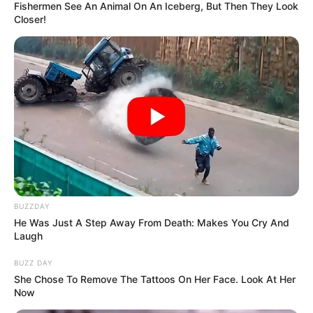
Fishermen See An Animal On An Iceberg, But Then They Look
Closer!
BUZZDAY
He Was Just A Step Away From Death: Makes You Cry And
Laugh
BUZZ DAY
She Chose To Remove The Tattoos On Her Face. Look At Her
Now
TAGS