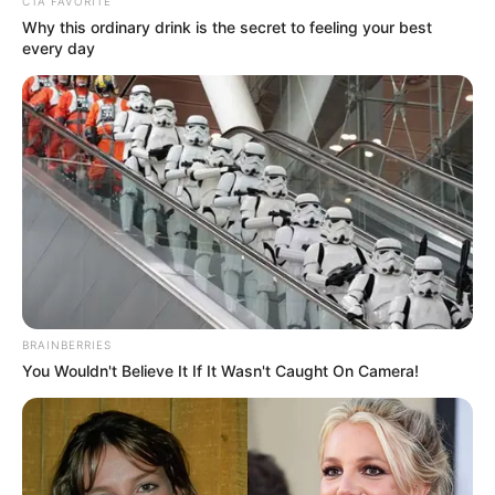
CTA FAVORITE
σεβάστηκαν.
Why this ordinary drink is the secret to feeling your best
every day
Διαβάστε ακόμα: Τα χειρότερα
Χριστούγεννα που πέρασε χωριό στην
Εύβοια
Η Θεοδώρα Νικολάου ξεχώριζε για την
καλοσύνη, την ευγένεια και τη διακριτική
παρουσία της, στοιχεία που χαρακτήρισαν
όλη τη ζωή της.
Ιδιαίτερα σημαντική υπήρξε η εθελοντική της
BRAINBERRIES
δράση στον Ελληνικό Ερυθρό Σταυρό
You Wouldn't Believe It If It Wasn't Caught On Camera!
Χαλκίδας, όπου υπηρέτησε με συνέπεια και
ανιδιοτέλεια ως Εθελόντρια Κοινωνικής
Πρόνοιας.