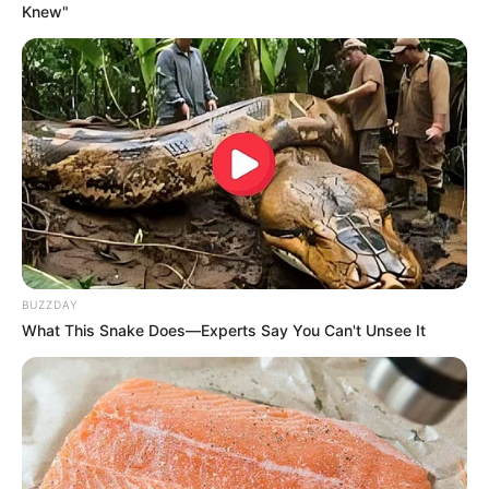
Knew"
BUZZDAY
What This Snake Does—Experts Say You Can't Unsee It