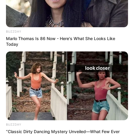
BUZZDAY
Marlo Thomas Is 86 Now - Here's What She Looks Like
Today
BUZZDAY
“Classic Dirty Dancing Mystery Unveiled—What Few Ever