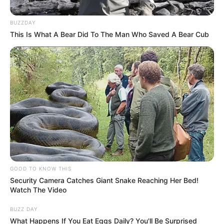
BUZZDAY
This Is What A Bear Did To The Man Who Saved A Bear Cub
GOOD TO KNOW THIS
Security Camera Catches Giant Snake Reaching Her Bed!
Watch The Video
BUZZ DAY
What Happens If You Eat Eggs Daily? You'll Be Surprised