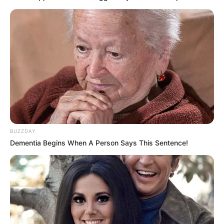
BUZZDAY
Dementia Begins When A Person Says This Sentence!