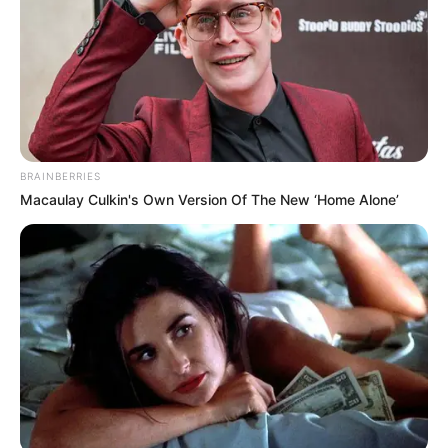
Η απώλεια αυτή πάγωσε συγγενείς, φίλους και
γνωστούς, που αδυνατούν ακόμη να
πιστέψουν το μέγεθος της απουσίας και το
κενό που δημιουργήθηκε τόσο ξαφνικά.
Ιδιαίτερα συγκινητικό είναι το μήνυμα
αποχαιρετισμού που απηύθυνε η αδελφή του,
BRAINBERRIES
μέσα από λόγια γεμάτα αγάπη και πόνο.
Macaulay Culkin's Own Version Of The New ‘Home Alone’
Με συντριβή ψυχής, περιγράφει τον άνθρωπο
που έχασε ως «τη χαρά και το χαμόγελο της
οικογένειας», έναν άνθρωπο δοτικό,
καλοσυνάτο και πάντα παρόν για όσους τον
χρειάζονταν.
Τονίζει πως υπήρξε «ο καλύτερος γιος,
αδελφός και φίλος», εκφράζοντας την
απέραντη αγάπη της αλλά και την αδυναμία