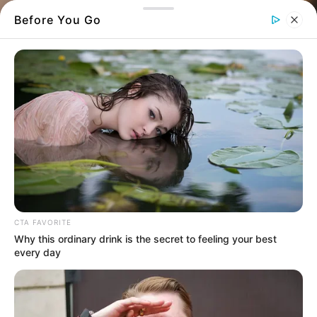
Before You Go
Βαθιά θλίψη και συγκίνηση έχει σκορπίσει
CTA FAVORITE
στην τοπική κοινωνία της Χαλκίδας η είδηση
Why this ordinary drink is the secret to feeling your best
ενός αιφνίδιου θανάτου, που ήρθε
every day
απροσδόκητα και άφησε πίσω του βαρύ
πένθος.