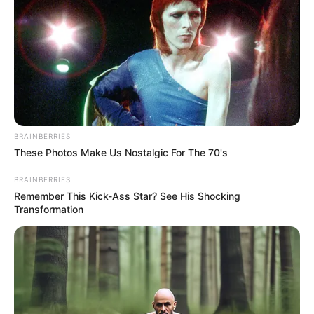
Περισσότερα νέα από την Εύβοια
Συναγερμός για φωτιά έξω από τη Χαλκίδα
ΣΥΝΕΧΗΣ ΕΝΗΜΕΡΩΣΗ
Τραγωδία σε παραλία της Χαλκίδας για
62χρονο άντρα
BRAINBERRIES
Τραγωδία στη Χαλκίδα: Βρήκαν έναν άντρα
These Photos Make Us Nostalgic For The 70's
νεκρό
BRAINBERRIES
Remember This Kick-Ass Star? See His Shocking
Ακολουθήστε το evianews.com στο
Google
Transformation
News
ΤΑ ΠΙΟ ΔΗΜΟΦΙΛΗ