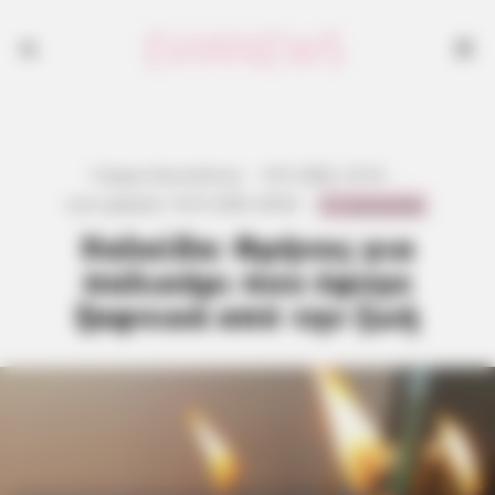
Γιώργος Κουτσελίνης
·
9.01.2026, 10:10
·
0 Comments
Last updated:
10.01.2026, 09:04
·
Χαλκίδα: Θρήνος για
παλικάρι που έφυγε
ξαφνικά από την ζωή