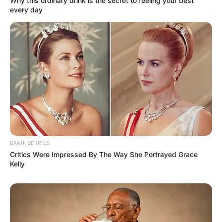
Why this ordinary drink is the secret to feeling your best
every day
BRAINBERRIES
Critics Were Impressed By The Way She Portrayed Grace
Kelly