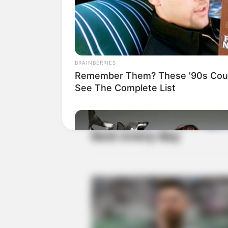
BRAINBERRIES
Remember Them? These '90s Coup
See The Complete List
BRAINBERRIES
Films To Make You Question