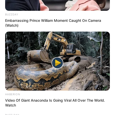
ΣΟΚ: Γυναίκα έπεσε από την υψηλή γέφυρα
Χαλκίδας
BUZZDAY
Εύβοια: Θλίψη για γνωστό επαγγελματία που
Embarrassing Prince William Moment Caught On Camera
(Watch)
έφυγε από την ζωή
Ακολουθήστε το evianews.com στο
Google
News
ΤΑ ΠΙΟ ΔΗΜΟΦΙΛΗ
HABERION
Video Of Giant Anaconda Is Going Viral All Over The World.
Watch
BUZZ DAY