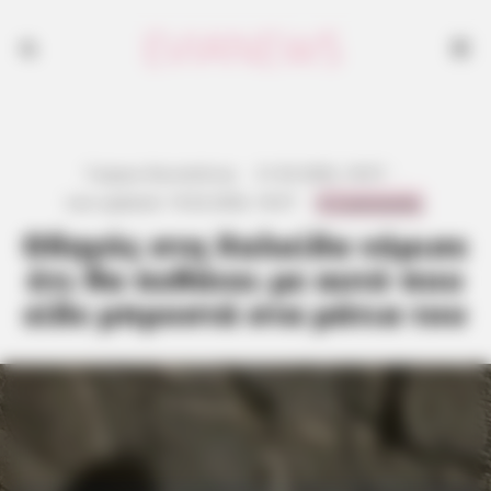
Γιώργος Κουτσελίνης
·
21.02.2026, 18:57
·
0 Comments
Last updated:
19.02.2026, 18:57
·
Οδηγός στη Χαλκίδα νόμισε
ότι θα πεθάνει με αυτό που
είδε μπροστά στα μάτια του