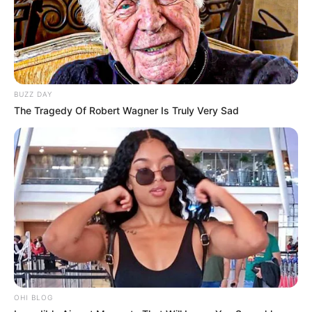
BUZZ DAY
The Tragedy Of Robert Wagner Is Truly Very Sad
OHI BLOG