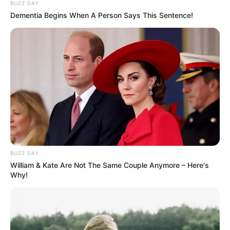
BUZZ DAY
Dementia Begins When A Person Says This Sentence!
TAGS
ΑΥΤΟΚΙΝΗΤΟ
ΛΑΘΟΣ
ΧΑΛΚΙΔΑ ΝΕΑ
BUZZ DAY
William & Kate Are Not The Same Couple Anymore – Here's
Why!