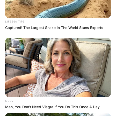
LIFE360 TIPS
Captured! The Largest Snake In The World Stuns Experts
TAGS
ΔΡΟΜΟΣ
ΧΑΛΚΙΔΑ ΝΕΑ
MEDVI
Men, You Don't Need Viagra If You Do This Once A Day