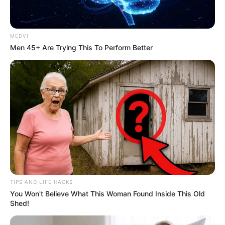
MEDVI
Men 45+ Are Trying This To Perform Better
TIPS AND LIFE HACKS
You Won't Believe What This Woman Found Inside This Old
Shed!