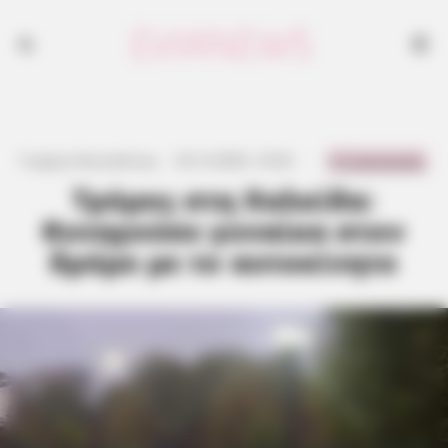
0 Comments
Γιώργος Κουτσελίνης
·
23.12.2025, 10:20
·
·
Τρόμος στη Χαλκίδα:
Κυνηγούσε γυναίκα στον
δρόμο με το αυτοκίνητο