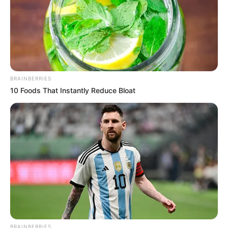
μία στο κανονικό ρεύμα.
Από καθαρή τύχη δεν υπήρξε μετωπική
σύγκρουση, ενώ η ένταση και η ανησυχία στον
δρόμο ήταν έκδηλες για αρκετή ώρα.
BRAINBERRIES
Άμεσα ειδοποιήθηκε η αστυνομία, η οποία
10 Foods That Instantly Reduce Bloat
έσπευσε στο σημείο και κατάφερε να
ακινητοποιήσει το όχημα, διερευνώντας τώρα
τα αίτια του περιστατικού.
Το περιστατικό αυτό έρχεται να υπενθυμίσει
πόσο εύθραυστη είναι η ασφάλεια στους
δρόμους και πόσο σημαντική είναι η άμεση
αντίδραση των αρχών, αλλά και η προσοχή
όλων μας πίσω από το τιμόνι.
BRAINBERRIES