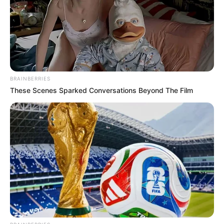
ξαφνικά ένα αυτοκίνητο, την στρίμωξε. Η ίδια
δεν αντέδρασε και τον άφησε να περάσει
κανονικά.
Αυτό όμως ήταν που εξόργισε τον οδηγό και
άρχισε να κάνει περίεργους ελιγμούς στον
BRAINBERRIES
δρόμο.
These Scenes Sparked Conversations Beyond The Film
Την άφηνε να τον προσπερνά και στην
συνέχεια έκανε αντικανονικές προσπεράσεις.
Το έκανε μέχρι και την Ερέτρια, μπαίνοντας
στο αντίθετο ρεύμα ενώ ευτύχημα ήταν που
δεν προκάλεσε κάποιο ατύχημα.
Έχει ξεφύγει η παραβατικότητα στους
δρόμους της Εύβοιας