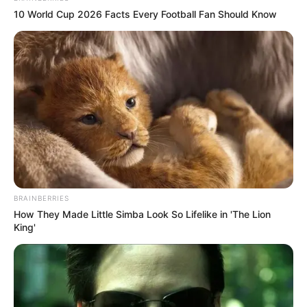
10 World Cup 2026 Facts Every Football Fan Should Know
Περισσότερα νέα από την Εύβοια
Εύβοια: Θλίψη για γνωστό επαγγελματία που
έφυγε από την ζωή
ΣΟΚ: Γυναίκα έπεσε από την υψηλή γέφυρα
Χαλκίδας
Εύβοια: Θλίψη για γνωστό επαγγελματία που
έφυγε από την ζωή
BRAINBERRIES
Ακολουθήστε το evianews.com στο
Google
How They Made Little Simba Look So Lifelike in 'The Lion
News
King'
ΤΑ ΠΙΟ ΔΗΜΟΦΙΛΗ