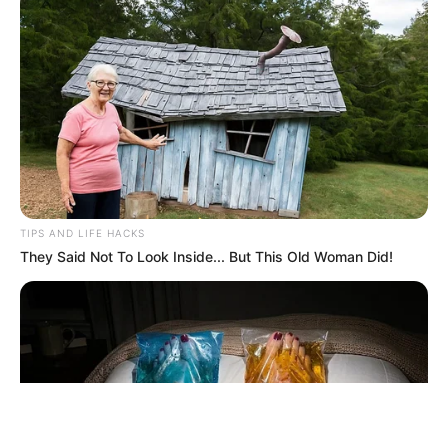
ΤΑΥΤΟΤΗΤΑ ΚΑΙ ΕΠΙΚΟΙΝΩΝΙΑ
ΟΡΟΙ ΧΡΗΣΗΣ
TIPS AND LIFE HACKS
They Said Not To Look Inside... But This Old Woman Did!
© 2025 EVIANEWS του Γιώργου Κουτσελίνη