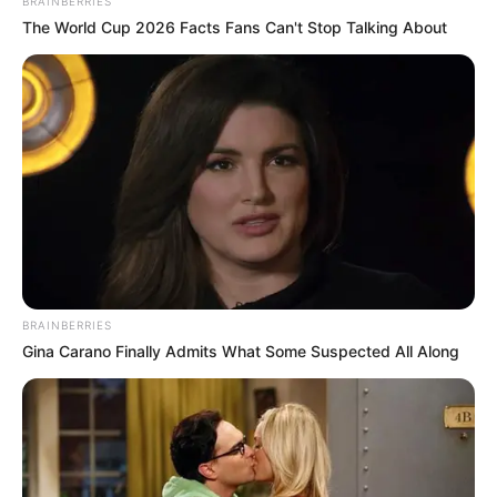
BRAINBERRIES
Είτε στους δρόμους, είτε στις διαβάσεις των
The World Cup 2026 Facts Fans Can't Stop Talking About
πεζών, η κατάσταση έχει ξεφύγει με την
παραβατικότητα να χτυπά κόκκινο.
BRAINBERRIES
Gina Carano Finally Admits What Some Suspected All Along
Μια σκηνή που θύμιζε κινηματογραφική
ταινία εκτυλίχθηκε σε δρόμο της Νότιας
Εύβοιας και έκανε πολλούς να τραβάνε τα
μαλλιά τους.