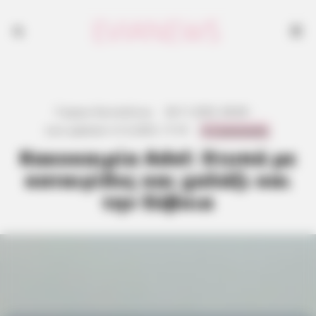
Γιώργος Κουτσελίνης
·
28.11.2025, 08:48
·
0 Comments
Last updated:
4.12.2025, 17:19
·
Κακοκαιρία Adel: Χτυπά με
καταιγίδες και χαλάζι και
την Εύβοια