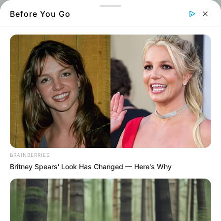
Before You Go
Η Κακοκαιρία Adel σφυροκοπά την Εύβοια
BRAINBERRIES
Britney Spears' Look Has Changed — Here's Why
Η
κακοκαιρία
Adel, που ήδη πλήττει μεγάλο
μέρος της χώρας με ισχυρούς ανέμους και
καταιγίδες, κάνει πλέον αισθητή την
παρουσία της και στη
Χαλκίδα
.