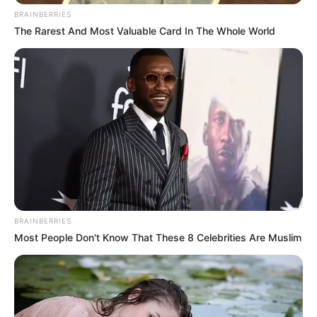
με τις βροχές να συνεχίζονται και το πρωί με
BRAINBERRIES
αναφορές ακόμα και για χαλαζόπτωση σε
The Rarest And Most Valuable Card In The Whole World
ορισμένες ορεινές περιοχές.
BRAINBERRIES
Most People Don't Know That These 8 Celebrities Are Muslim
Περισσότερα νέα από την Εύβοια